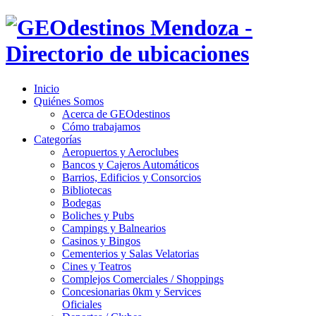
Inicio
Quiénes Somos
Acerca de GEOdestinos
Cómo trabajamos
Categorías
Aeropuertos y Aeroclubes
Bancos y Cajeros Automáticos
Barrios, Edificios y Consorcios
Bibliotecas
Bodegas
Boliches y Pubs
Campings y Balnearios
Casinos y Bingos
Cementerios y Salas Velatorias
Cines y Teatros
Complejos Comerciales / Shoppings
Concesionarias 0km y Services
Oficiales