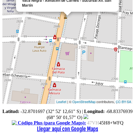
Vaca Negra - Almacén de Carnes - Sucursal Av. San
Martín
Leaflet
| ©
OpenStreetMap
contributors,
CC-BY-SA
Latitud:
-32.8701697 (32° 52' 12,61" S)
|
Longitud:
-68.83376939
(68° 50' 01,57" O)
Código Plus (para Google Maps):
47VH
45H8+WFQ
Llegar aquí con Google Maps