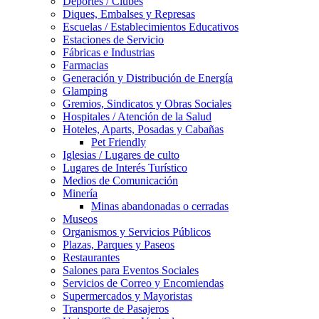
Deportes / Clubes
Diques, Embalses y Represas
Escuelas / Establecimientos Educativos
Estaciones de Servicio
Fábricas e Industrias
Farmacias
Generación y Distribución de Energía
Glamping
Gremios, Sindicatos y Obras Sociales
Hospitales / Atención de la Salud
Hoteles, Aparts, Posadas y Cabañas
Pet Friendly
Iglesias / Lugares de culto
Lugares de Interés Turístico
Medios de Comunicación
Minería
Minas abandonadas o cerradas
Museos
Organismos y Servicios Públicos
Plazas, Parques y Paseos
Restaurantes
Salones para Eventos Sociales
Servicios de Correo y Encomiendas
Supermercados y Mayoristas
Transporte de Pasajeros