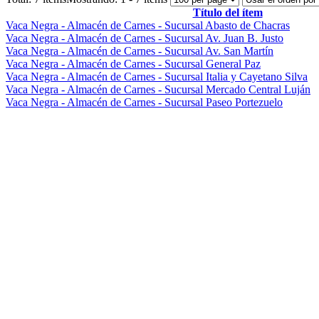
Título del ítem
Vaca Negra - Almacén de Carnes - Sucursal Abasto de Chacras
Vaca Negra - Almacén de Carnes - Sucursal Av. Juan B. Justo
Vaca Negra - Almacén de Carnes - Sucursal Av. San Martín
Vaca Negra - Almacén de Carnes - Sucursal General Paz
Vaca Negra - Almacén de Carnes - Sucursal Italia y Cayetano Silva
Vaca Negra - Almacén de Carnes - Sucursal Mercado Central Luján
Vaca Negra - Almacén de Carnes - Sucursal Paseo Portezuelo