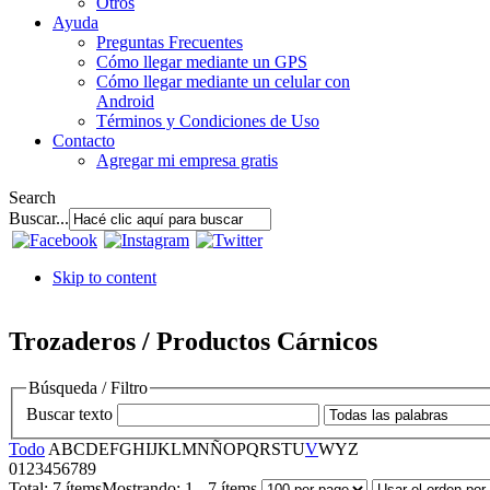
Otros
Ayuda
Preguntas Frecuentes
Cómo llegar mediante un GPS
Cómo llegar mediante un celular con
Android
Términos y Condiciones de Uso
Contacto
Agregar mi empresa gratis
Search
Buscar...
Skip to content
Trozaderos / Productos Cárnicos
Búsqueda / Filtro
Buscar texto
Todo
A
B
C
D
E
F
G
H
I
J
K
L
M
N
Ñ
O
P
Q
R
S
T
U
V
W
Y
Z
0
1
2
3
4
5
6
7
8
9
Total:
7 ítems
Mostrando:
1 - 7 ítems