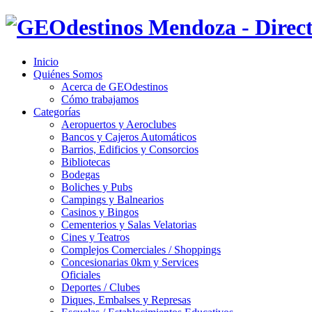
Inicio
Quiénes Somos
Acerca de GEOdestinos
Cómo trabajamos
Categorías
Aeropuertos y Aeroclubes
Bancos y Cajeros Automáticos
Barrios, Edificios y Consorcios
Bibliotecas
Bodegas
Boliches y Pubs
Campings y Balnearios
Casinos y Bingos
Cementerios y Salas Velatorias
Cines y Teatros
Complejos Comerciales / Shoppings
Concesionarias 0km y Services
Oficiales
Deportes / Clubes
Diques, Embalses y Represas