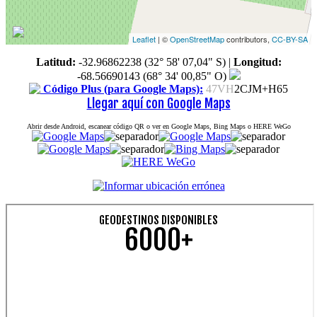
Leaflet
| ©
OpenStreetMap
contributors,
CC-BY-SA
Latitud:
-32.96862238 (32° 58' 07,04" S)
|
Longitud:
-68.56690143 (68° 34' 00,85" O)
Código Plus (para Google Maps):
47VH
2CJM+H65
Llegar aquí con Google Maps
Abrir desde Android, escanear código QR o ver en Google Maps, Bing Maps o HERE WeGo
GEODESTINOS DISPONIBLES
6000+