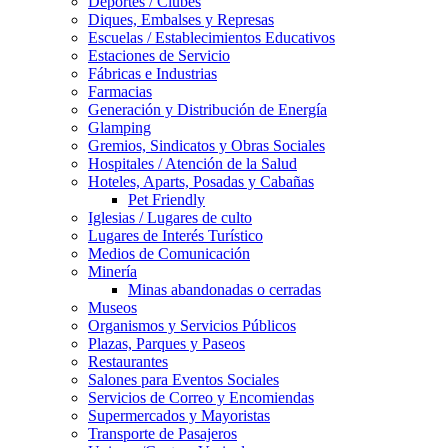
Deportes / Clubes
Diques, Embalses y Represas
Escuelas / Establecimientos Educativos
Estaciones de Servicio
Fábricas e Industrias
Farmacias
Generación y Distribución de Energía
Glamping
Gremios, Sindicatos y Obras Sociales
Hospitales / Atención de la Salud
Hoteles, Aparts, Posadas y Cabañas
Pet Friendly
Iglesias / Lugares de culto
Lugares de Interés Turístico
Medios de Comunicación
Minería
Minas abandonadas o cerradas
Museos
Organismos y Servicios Públicos
Plazas, Parques y Paseos
Restaurantes
Salones para Eventos Sociales
Servicios de Correo y Encomiendas
Supermercados y Mayoristas
Transporte de Pasajeros