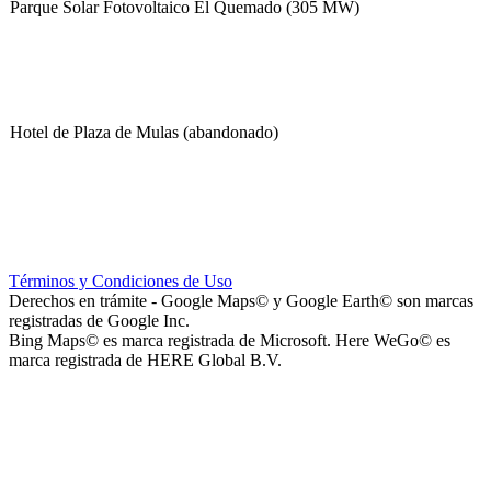
Parque Solar Fotovoltaico El Quemado (305 MW)
Hotel de Plaza de Mulas (abandonado)
Escuela Nº 4-267 (Escuela Nº 4267)
Términos y Condiciones de Uso
Derechos en trámite - Google Maps© y Google Earth© son marcas
registradas de Google Inc.
Bing Maps© es marca registrada de Microsoft. Here WeGo© es
marca registrada de HERE Global B.V.
Capilla Beato Carlo Acutis (en construcción)