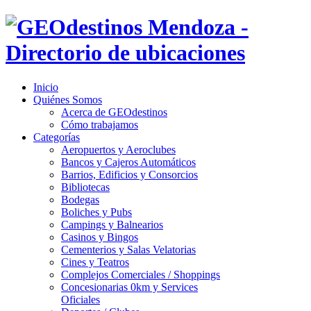
Inicio
Quiénes Somos
Acerca de GEOdestinos
Cómo trabajamos
Categorías
Aeropuertos y Aeroclubes
Bancos y Cajeros Automáticos
Barrios, Edificios y Consorcios
Bibliotecas
Bodegas
Boliches y Pubs
Campings y Balnearios
Casinos y Bingos
Cementerios y Salas Velatorias
Cines y Teatros
Complejos Comerciales / Shoppings
Concesionarias 0km y Services
Oficiales