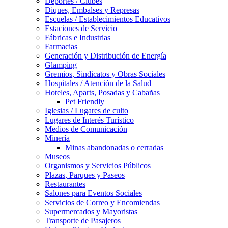
Deportes / Clubes
Diques, Embalses y Represas
Escuelas / Establecimientos Educativos
Estaciones de Servicio
Fábricas e Industrias
Farmacias
Generación y Distribución de Energía
Glamping
Gremios, Sindicatos y Obras Sociales
Hospitales / Atención de la Salud
Hoteles, Aparts, Posadas y Cabañas
Pet Friendly
Iglesias / Lugares de culto
Lugares de Interés Turístico
Medios de Comunicación
Minería
Minas abandonadas o cerradas
Museos
Organismos y Servicios Públicos
Plazas, Parques y Paseos
Restaurantes
Salones para Eventos Sociales
Servicios de Correo y Encomiendas
Supermercados y Mayoristas
Transporte de Pasajeros