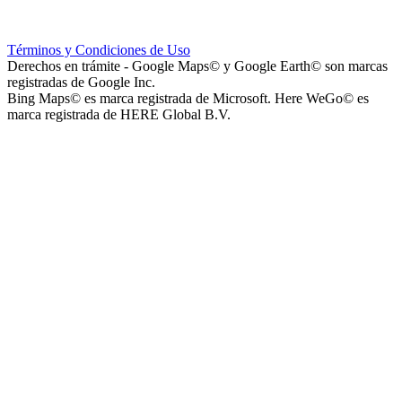
Escuela Nº 4-267 (Escuela Nº 4267)
Términos y Condiciones de Uso
Derechos en trámite - Google Maps© y Google Earth© son marcas
registradas de Google Inc.
Bing Maps© es marca registrada de Microsoft. Here WeGo© es
marca registrada de HERE Global B.V.
Capilla Beato Carlo Acutis (en construcción)
Patio del Centro
Rotonda Paso