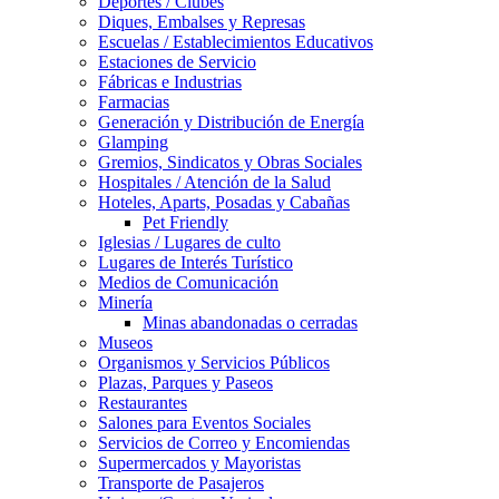
Deportes / Clubes
Diques, Embalses y Represas
Escuelas / Establecimientos Educativos
Estaciones de Servicio
Fábricas e Industrias
Farmacias
Generación y Distribución de Energía
Glamping
Gremios, Sindicatos y Obras Sociales
Hospitales / Atención de la Salud
Hoteles, Aparts, Posadas y Cabañas
Pet Friendly
Iglesias / Lugares de culto
Lugares de Interés Turístico
Medios de Comunicación
Minería
Minas abandonadas o cerradas
Museos
Organismos y Servicios Públicos
Plazas, Parques y Paseos
Restaurantes
Salones para Eventos Sociales
Servicios de Correo y Encomiendas
Supermercados y Mayoristas
Transporte de Pasajeros