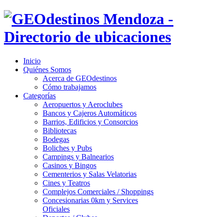
Inicio
Quiénes Somos
Acerca de GEOdestinos
Cómo trabajamos
Categorías
Aeropuertos y Aeroclubes
Bancos y Cajeros Automáticos
Barrios, Edificios y Consorcios
Bibliotecas
Bodegas
Boliches y Pubs
Campings y Balnearios
Casinos y Bingos
Cementerios y Salas Velatorias
Cines y Teatros
Complejos Comerciales / Shoppings
Concesionarias 0km y Services
Oficiales