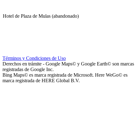
Hotel de Plaza de Mulas (abandonado)
Escuela Nº 4-267 (Escuela Nº 4267)
Términos y Condiciones de Uso
Derechos en trámite - Google Maps© y Google Earth© son marcas
registradas de Google Inc.
Bing Maps© es marca registrada de Microsoft. Here WeGo© es
marca registrada de HERE Global B.V.
Capilla Beato Carlo Acutis (en construcción)
Patio del Centro