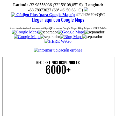
Latitud:
-32.98556936 (32° 59' 08,05" S)
|
Longitud:
-68.78073027 (68° 46' 50,63" O)
Código Plus (para Google Maps):
47VH
2679+QPC
Llegar aquí con Google Maps
Abrir desde Android, escanear código QR o ver en Google Maps, Bing Maps o HERE WeGo
GEODESTINOS DISPONIBLES
6000+