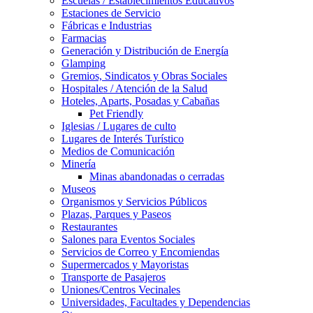
Escuelas / Establecimientos Educativos
Estaciones de Servicio
Fábricas e Industrias
Farmacias
Generación y Distribución de Energía
Glamping
Gremios, Sindicatos y Obras Sociales
Hospitales / Atención de la Salud
Hoteles, Aparts, Posadas y Cabañas
Pet Friendly
Iglesias / Lugares de culto
Lugares de Interés Turístico
Medios de Comunicación
Minería
Minas abandonadas o cerradas
Museos
Organismos y Servicios Públicos
Plazas, Parques y Paseos
Restaurantes
Salones para Eventos Sociales
Servicios de Correo y Encomiendas
Supermercados y Mayoristas
Transporte de Pasajeros
Uniones/Centros Vecinales
Universidades, Facultades y Dependencias