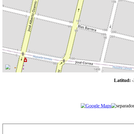
Latitud:
-