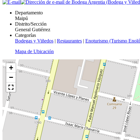
Departamento
Maipú
Distrito/Sección
General Gutiérrez
Categorías
Bodegas y Viñedos
|
Restaurantes
|
Enoturismo (Turismo Enoló
Mapa de Ubicación
+
−