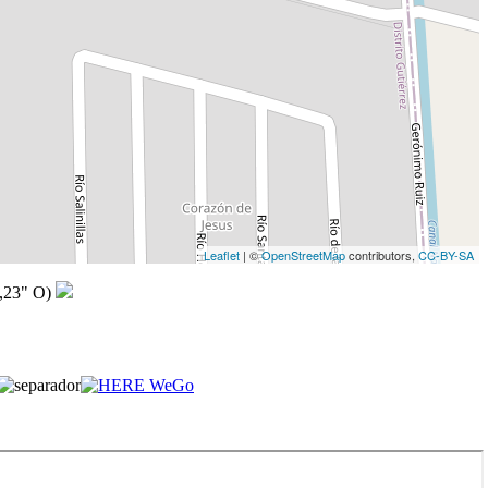
Leaflet
| ©
OpenStreetMap
contributors,
CC-BY-SA
,23" O)