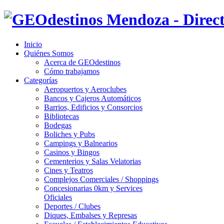
Inicio
Quiénes Somos
Acerca de GEOdestinos
Cómo trabajamos
Categorías
Aeropuertos y Aeroclubes
Bancos y Cajeros Automáticos
Barrios, Edificios y Consorcios
Bibliotecas
Bodegas
Boliches y Pubs
Campings y Balnearios
Casinos y Bingos
Cementerios y Salas Velatorias
Cines y Teatros
Complejos Comerciales / Shoppings
Concesionarias 0km y Services
Oficiales
Deportes / Clubes
Diques, Embalses y Represas