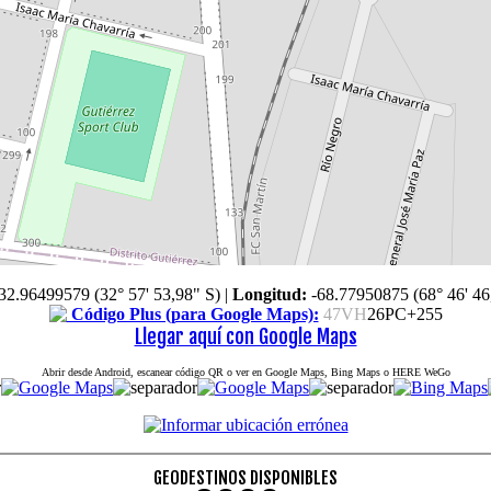
32.96499579 (32° 57' 53,98" S)
|
Longitud:
-68.77950875 (68° 46' 46
Código Plus (para Google Maps):
47VH
26PC+255
Llegar aquí con Google Maps
Abrir desde Android, escanear código QR o ver en Google Maps, Bing Maps o HERE WeGo
GEODESTINOS DISPONIBLES