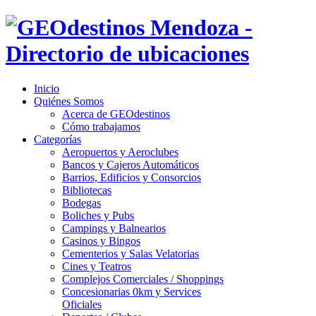
Inicio
Quiénes Somos
Acerca de GEOdestinos
Cómo trabajamos
Categorías
Aeropuertos y Aeroclubes
Bancos y Cajeros Automáticos
Barrios, Edificios y Consorcios
Bibliotecas
Bodegas
Boliches y Pubs
Campings y Balnearios
Casinos y Bingos
Cementerios y Salas Velatorias
Cines y Teatros
Complejos Comerciales / Shoppings
Concesionarias 0km y Services
Oficiales