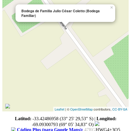
×
Bodega de Familia Julio César Coletto (Bodega
Familiar)
Leaflet
| ©
OpenStreetMap
contributors,
CC-BY-SA
Latitud:
-33.42486958 (33° 25' 29,53" S)
|
Longitud:
-69.09300793 (69° 05' 34,83" O)
Código Plus (para Google Maps):
47RG
HWG4+3Q5