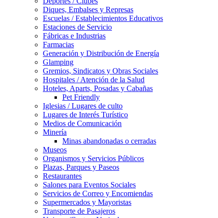
Deportes / Clubes
Diques, Embalses y Represas
Escuelas / Establecimientos Educativos
Estaciones de Servicio
Fábricas e Industrias
Farmacias
Generación y Distribución de Energía
Glamping
Gremios, Sindicatos y Obras Sociales
Hospitales / Atención de la Salud
Hoteles, Aparts, Posadas y Cabañas
Pet Friendly
Iglesias / Lugares de culto
Lugares de Interés Turístico
Medios de Comunicación
Minería
Minas abandonadas o cerradas
Museos
Organismos y Servicios Públicos
Plazas, Parques y Paseos
Restaurantes
Salones para Eventos Sociales
Servicios de Correo y Encomiendas
Supermercados y Mayoristas
Transporte de Pasajeros