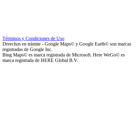
Escuela Nº 4-267 (Escuela Nº 4267)
Términos y Condiciones de Uso
Derechos en trámite - Google Maps© y Google Earth© son marcas
registradas de Google Inc.
Bing Maps© es marca registrada de Microsoft. Here WeGo© es
marca registrada de HERE Global B.V.
Capilla Beato Carlo Acutis (en construcción)
Patio del Centro
Rotonda Paso