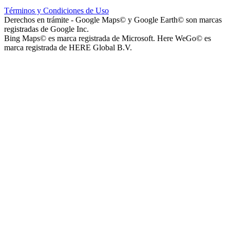
Términos y Condiciones de Uso
Derechos en trámite - Google Maps© y Google Earth© son marcas
registradas de Google Inc.
Bing Maps© es marca registrada de Microsoft. Here WeGo© es
marca registrada de HERE Global B.V.
Capilla Beato Carlo Acutis (en construcción)
Patio del Centro
Rotonda Paso