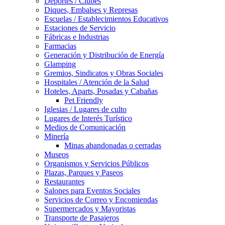
Deportes / Clubes
Diques, Embalses y Represas
Escuelas / Establecimientos Educativos
Estaciones de Servicio
Fábricas e Industrias
Farmacias
Generación y Distribución de Energía
Glamping
Gremios, Sindicatos y Obras Sociales
Hospitales / Atención de la Salud
Hoteles, Aparts, Posadas y Cabañas
Pet Friendly
Iglesias / Lugares de culto
Lugares de Interés Turístico
Medios de Comunicación
Minería
Minas abandonadas o cerradas
Museos
Organismos y Servicios Públicos
Plazas, Parques y Paseos
Restaurantes
Salones para Eventos Sociales
Servicios de Correo y Encomiendas
Supermercados y Mayoristas
Transporte de Pasajeros