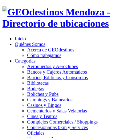
Inicio
Quiénes Somos
Acerca de GEOdestinos
Cómo trabajamos
Categorías
Aeropuertos y Aeroclubes
Bancos y Cajeros Automáticos
Barrios, Edificios y Consorcios
Bibliotecas
Bodegas
Boliches y Pubs
Campings y Balnearios
Casinos y Bingos
Cementerios y Salas Velatorias
Cines y Teatros
Complejos Comerciales / Shoppings
Concesionarias 0km y Services
Oficiales