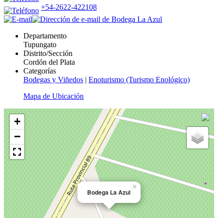
+54-2622-422108
Departamento
Tupungato
Distrito/Sección
Cordón del Plata
Categorías
Bodegas y Viñedos
|
Enoturismo (Turismo Enológico)
Mapa de Ubicación
+
−
×
Bodega La Azul