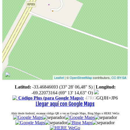
Leaflet
| ©
OpenStreetMap
contributors,
CC-BY-SA
Latitud:
-33.46846693 (33° 28' 06,48" S)
|
Longitud:
-69.22073164 (69° 13' 14,63" O)
Código Plus (para Google Maps):
47RG
GQJH+JP6
Llegar aquí con Google Maps
Abrir desde Android, escanear código QR o ver en Google Maps, Bing Maps o HERE WeGo