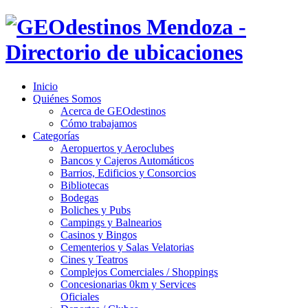
Inicio
Quiénes Somos
Acerca de GEOdestinos
Cómo trabajamos
Categorías
Aeropuertos y Aeroclubes
Bancos y Cajeros Automáticos
Barrios, Edificios y Consorcios
Bibliotecas
Bodegas
Boliches y Pubs
Campings y Balnearios
Casinos y Bingos
Cementerios y Salas Velatorias
Cines y Teatros
Complejos Comerciales / Shoppings
Concesionarias 0km y Services
Oficiales