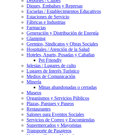
Deportes / Clubes
Diques, Embalses y Represas
Escuelas / Establecimientos Educativos
Estaciones de Servicio
Fábricas e Industrias
Farmacias
Generación y Distribución de Energía
Glamping
Gremios, Sindicatos y Obras Sociales
Hospitales / Atención de la Salud
Hoteles, Aparts, Posadas y Cabañas
Pet Friendly
Iglesias / Lugares de culto
Lugares de Interés Turístico
Medios de Comunicación
Minería
Minas abandonadas o cerradas
Museos
Organismos y Servicios Públicos
Plazas, Parques y Paseos
Restaurantes
Salones para Eventos Sociales
Servicios de Correo y Encomiendas
Supermercados y Mayoristas
Transporte de Pasajeros