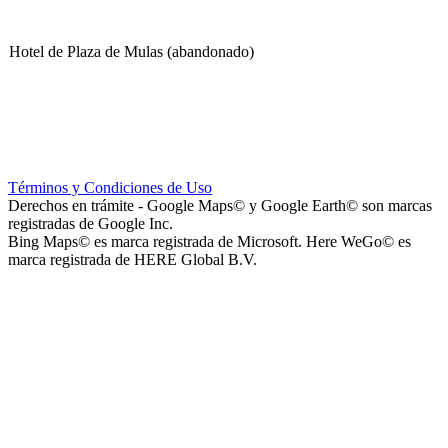
Hotel de Plaza de Mulas (abandonado)
Escuela Nº 4-267 (Escuela Nº 4267)
Términos y Condiciones de Uso
Derechos en trámite - Google Maps© y Google Earth© son marcas
registradas de Google Inc.
Bing Maps© es marca registrada de Microsoft. Here WeGo© es
marca registrada de HERE Global B.V.
Capilla Beato Carlo Acutis (en construcción)
Patio del Centro