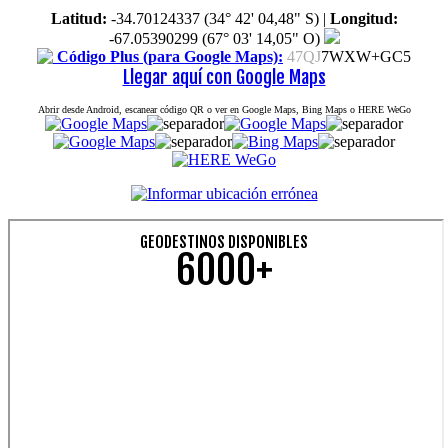
Latitud:
-34.70124337 (34° 42' 04,48" S)
|
Longitud:
-67.05390299 (67° 03' 14,05" O)
Código Plus (para Google Maps):
47QJ
7WXW+GC5
Llegar aquí con Google Maps
Abrir desde Android, escanear código QR o ver en Google Maps, Bing Maps o HERE WeGo
GEODESTINOS DISPONIBLES
6000+