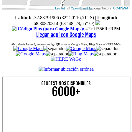
Leaflet
| ©
OpenStreetMap
contributors,
CC-BY-SA
Latitud:
-32.83791906 (32° 50' 16,51" S)
|
Longitud:
-68.80820814 (68° 48' 29,55" O)
Código Plus (para Google Maps):
47VH
556R+RPM
Llegar aquí con Google Maps
Abrir desde Android, escanear código QR o ver en Google Maps, Bing Maps o HERE WeGo
GEODESTINOS DISPONIBLES
6000+