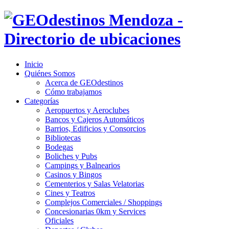
Inicio
Quiénes Somos
Acerca de GEOdestinos
Cómo trabajamos
Categorías
Aeropuertos y Aeroclubes
Bancos y Cajeros Automáticos
Barrios, Edificios y Consorcios
Bibliotecas
Bodegas
Boliches y Pubs
Campings y Balnearios
Casinos y Bingos
Cementerios y Salas Velatorias
Cines y Teatros
Complejos Comerciales / Shoppings
Concesionarias 0km y Services
Oficiales