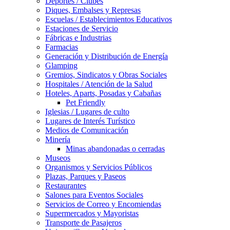
Deportes / Clubes
Diques, Embalses y Represas
Escuelas / Establecimientos Educativos
Estaciones de Servicio
Fábricas e Industrias
Farmacias
Generación y Distribución de Energía
Glamping
Gremios, Sindicatos y Obras Sociales
Hospitales / Atención de la Salud
Hoteles, Aparts, Posadas y Cabañas
Pet Friendly
Iglesias / Lugares de culto
Lugares de Interés Turístico
Medios de Comunicación
Minería
Minas abandonadas o cerradas
Museos
Organismos y Servicios Públicos
Plazas, Parques y Paseos
Restaurantes
Salones para Eventos Sociales
Servicios de Correo y Encomiendas
Supermercados y Mayoristas
Transporte de Pasajeros