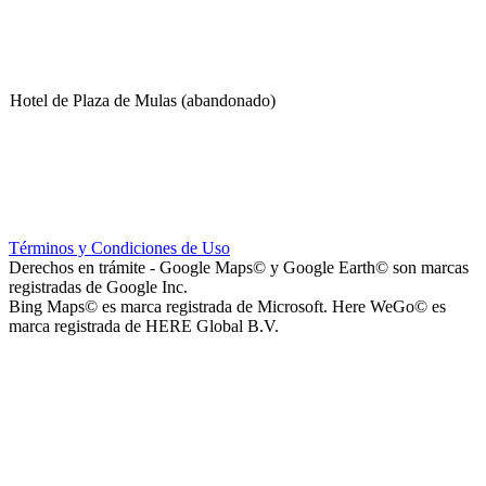
Hotel de Plaza de Mulas (abandonado)
Escuela Nº 4-267 (Escuela Nº 4267)
Términos y Condiciones de Uso
Derechos en trámite - Google Maps© y Google Earth© son marcas
registradas de Google Inc.
Bing Maps© es marca registrada de Microsoft. Here WeGo© es
marca registrada de HERE Global B.V.
Capilla Beato Carlo Acutis (en construcción)
Patio del Centro