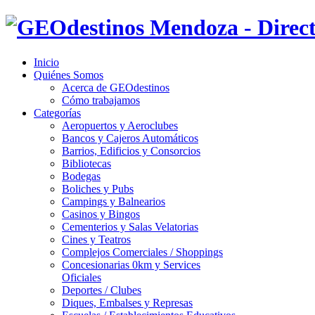
Inicio
Quiénes Somos
Acerca de GEOdestinos
Cómo trabajamos
Categorías
Aeropuertos y Aeroclubes
Bancos y Cajeros Automáticos
Barrios, Edificios y Consorcios
Bibliotecas
Bodegas
Boliches y Pubs
Campings y Balnearios
Casinos y Bingos
Cementerios y Salas Velatorias
Cines y Teatros
Complejos Comerciales / Shoppings
Concesionarias 0km y Services
Oficiales
Deportes / Clubes
Diques, Embalses y Represas