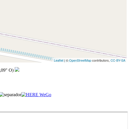
Leaflet
| ©
OpenStreetMap
contributors,
CC-BY-SA
,09" O)