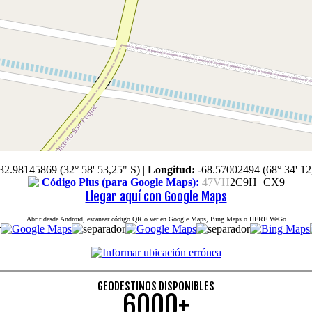
32.98145869 (32° 58' 53,25" S)
|
Longitud:
-68.57002494 (68° 34' 12
Código Plus (para Google Maps):
47VH
2C9H+CX9
Llegar aquí con Google Maps
Abrir desde Android, escanear código QR o ver en Google Maps, Bing Maps o HERE WeGo
GEODESTINOS DISPONIBLES
6000+