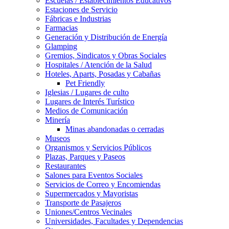
Escuelas / Establecimientos Educativos
Estaciones de Servicio
Fábricas e Industrias
Farmacias
Generación y Distribución de Energía
Glamping
Gremios, Sindicatos y Obras Sociales
Hospitales / Atención de la Salud
Hoteles, Aparts, Posadas y Cabañas
Pet Friendly
Iglesias / Lugares de culto
Lugares de Interés Turístico
Medios de Comunicación
Minería
Minas abandonadas o cerradas
Museos
Organismos y Servicios Públicos
Plazas, Parques y Paseos
Restaurantes
Salones para Eventos Sociales
Servicios de Correo y Encomiendas
Supermercados y Mayoristas
Transporte de Pasajeros
Uniones/Centros Vecinales
Universidades, Facultades y Dependencias