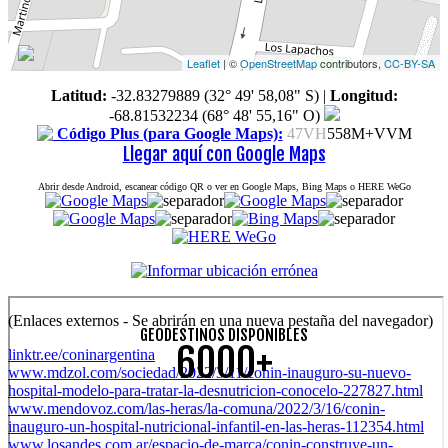
Leaflet
| ©
OpenStreetMap
contributors,
CC-BY-SA
Latitud:
-32.83279889 (32° 49' 58,08" S)
|
Longitud:
-68.81532234 (68° 48' 55,16" O)
Código Plus (para Google Maps):
47VH
558M+VVM
Llegar aquí con Google Maps
Abrir desde Android, escanear código QR o ver en Google Maps, Bing Maps o HERE WeGo
(Enlaces externos - Se abrirán en una nueva pestaña del navegador)
GEODESTINOS DISPONIBLES
6000+
linktr.ee/coninargentina
www.mdzol.com/sociedad/2022/3/11/conin-inauguro-su-nuevo-
hospital-modelo-para-tratar-la-desnutricion-conocelo-227827.html
www.mendovoz.com/las-heras/la-comuna/2022/3/16/conin-
inauguro-un-hospital-nutricional-infantil-en-las-heras-112354.html
www.losandes.com.ar/espacio-de-marca/conin-construye-un-