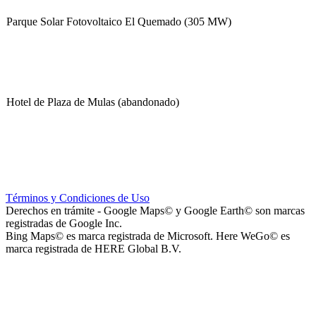
Parque Solar Fotovoltaico El Quemado (305 MW)
Hotel de Plaza de Mulas (abandonado)
Escuela Nº 4-267 (Escuela Nº 4267)
Términos y Condiciones de Uso
Derechos en trámite - Google Maps© y Google Earth© son marcas
registradas de Google Inc.
Bing Maps© es marca registrada de Microsoft. Here WeGo© es
marca registrada de HERE Global B.V.
Capilla Beato Carlo Acutis (en construcción)