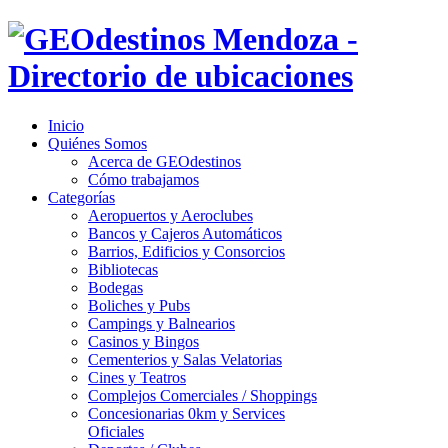
Inicio
Quiénes Somos
Acerca de GEOdestinos
Cómo trabajamos
Categorías
Aeropuertos y Aeroclubes
Bancos y Cajeros Automáticos
Barrios, Edificios y Consorcios
Bibliotecas
Bodegas
Boliches y Pubs
Campings y Balnearios
Casinos y Bingos
Cementerios y Salas Velatorias
Cines y Teatros
Complejos Comerciales / Shoppings
Concesionarias 0km y Services
Oficiales