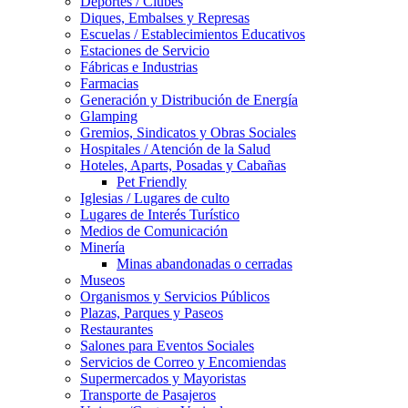
Deportes / Clubes
Diques, Embalses y Represas
Escuelas / Establecimientos Educativos
Estaciones de Servicio
Fábricas e Industrias
Farmacias
Generación y Distribución de Energía
Glamping
Gremios, Sindicatos y Obras Sociales
Hospitales / Atención de la Salud
Hoteles, Aparts, Posadas y Cabañas
Pet Friendly
Iglesias / Lugares de culto
Lugares de Interés Turístico
Medios de Comunicación
Minería
Minas abandonadas o cerradas
Museos
Organismos y Servicios Públicos
Plazas, Parques y Paseos
Restaurantes
Salones para Eventos Sociales
Servicios de Correo y Encomiendas
Supermercados y Mayoristas
Transporte de Pasajeros