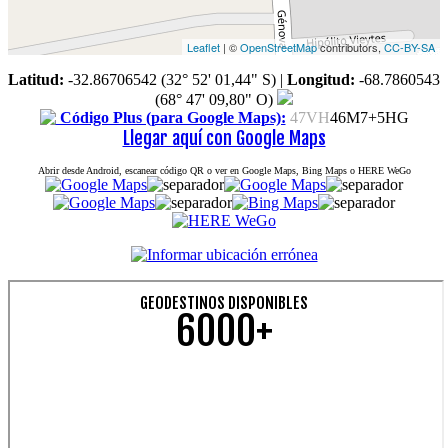
Leaflet
| ©
OpenStreetMap
contributors,
CC-BY-SA
Latitud:
-32.86706542 (32° 52' 01,44" S)
|
Longitud:
-68.7860543
(68° 47' 09,80" O)
Código Plus (para Google Maps):
47VH
46M7+5HG
Llegar aquí con Google Maps
Abrir desde Android, escanear código QR o ver en Google Maps, Bing Maps o HERE WeGo
GEODESTINOS DISPONIBLES
6000+