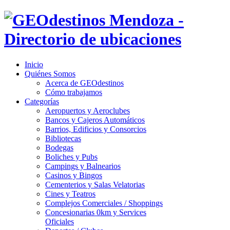
Inicio
Quiénes Somos
Acerca de GEOdestinos
Cómo trabajamos
Categorías
Aeropuertos y Aeroclubes
Bancos y Cajeros Automáticos
Barrios, Edificios y Consorcios
Bibliotecas
Bodegas
Boliches y Pubs
Campings y Balnearios
Casinos y Bingos
Cementerios y Salas Velatorias
Cines y Teatros
Complejos Comerciales / Shoppings
Concesionarias 0km y Services
Oficiales