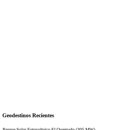
Geodestinos Recientes
Parque Solar Fotovoltaico El Quemado (305 MW)