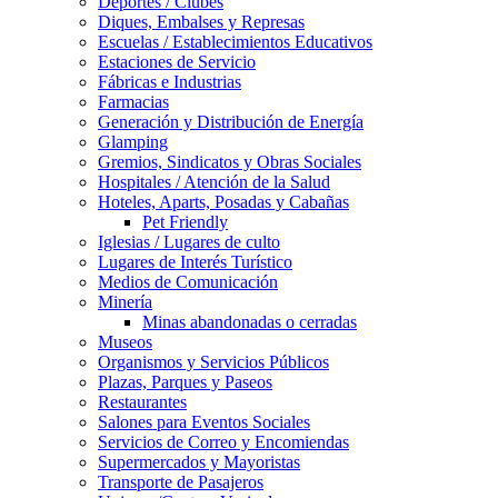
Deportes / Clubes
Diques, Embalses y Represas
Escuelas / Establecimientos Educativos
Estaciones de Servicio
Fábricas e Industrias
Farmacias
Generación y Distribución de Energía
Glamping
Gremios, Sindicatos y Obras Sociales
Hospitales / Atención de la Salud
Hoteles, Aparts, Posadas y Cabañas
Pet Friendly
Iglesias / Lugares de culto
Lugares de Interés Turístico
Medios de Comunicación
Minería
Minas abandonadas o cerradas
Museos
Organismos y Servicios Públicos
Plazas, Parques y Paseos
Restaurantes
Salones para Eventos Sociales
Servicios de Correo y Encomiendas
Supermercados y Mayoristas
Transporte de Pasajeros