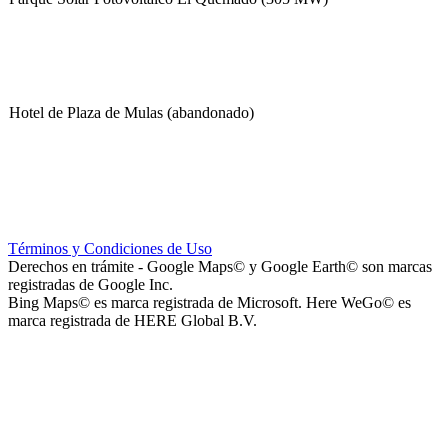
Hotel de Plaza de Mulas (abandonado)
Escuela Nº 4-267 (Escuela Nº 4267)
Términos y Condiciones de Uso
Derechos en trámite - Google Maps© y Google Earth© son marcas
registradas de Google Inc.
Bing Maps© es marca registrada de Microsoft. Here WeGo© es
marca registrada de HERE Global B.V.
Capilla Beato Carlo Acutis (en construcción)