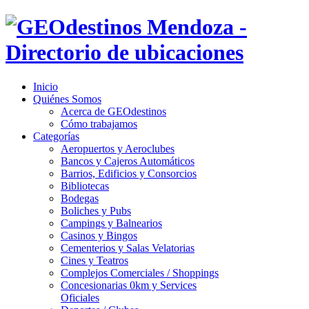
Inicio
Quiénes Somos
Acerca de GEOdestinos
Cómo trabajamos
Categorías
Aeropuertos y Aeroclubes
Bancos y Cajeros Automáticos
Barrios, Edificios y Consorcios
Bibliotecas
Bodegas
Boliches y Pubs
Campings y Balnearios
Casinos y Bingos
Cementerios y Salas Velatorias
Cines y Teatros
Complejos Comerciales / Shoppings
Concesionarias 0km y Services
Oficiales