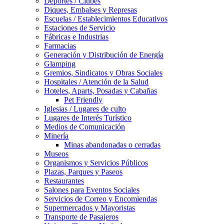
Deportes / Clubes
Diques, Embalses y Represas
Escuelas / Establecimientos Educativos
Estaciones de Servicio
Fábricas e Industrias
Farmacias
Generación y Distribución de Energía
Glamping
Gremios, Sindicatos y Obras Sociales
Hospitales / Atención de la Salud
Hoteles, Aparts, Posadas y Cabañas
Pet Friendly
Iglesias / Lugares de culto
Lugares de Interés Turístico
Medios de Comunicación
Minería
Minas abandonadas o cerradas
Museos
Organismos y Servicios Públicos
Plazas, Parques y Paseos
Restaurantes
Salones para Eventos Sociales
Servicios de Correo y Encomiendas
Supermercados y Mayoristas
Transporte de Pasajeros