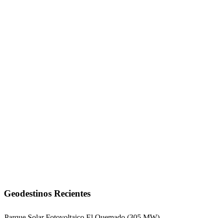
Geodestinos Recientes
Parque Solar Fotovoltaico El Quemado (305 MW)