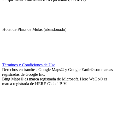
Hotel de Plaza de Mulas (abandonado)
Escuela Nº 4-267 (Escuela Nº 4267)
Términos y Condiciones de Uso
Derechos en trámite - Google Maps© y Google Earth© son marcas
registradas de Google Inc.
Bing Maps© es marca registrada de Microsoft. Here WeGo© es
marca registrada de HERE Global B.V.
Capilla Beato Carlo Acutis (en construcción)