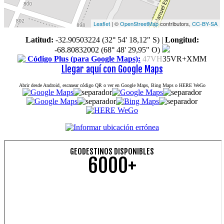
Leaflet
| ©
OpenStreetMap
contributors,
CC-BY-SA
Latitud:
-32.90503224 (32° 54' 18,12" S)
|
Longitud:
-68.80832002 (68° 48' 29,95" O)
Código Plus (para Google Maps):
47VH
35VR+XMM
Llegar aquí con Google Maps
Abrir desde Android, escanear código QR o ver en Google Maps, Bing Maps o HERE WeGo
GEODESTINOS DISPONIBLES
6000+