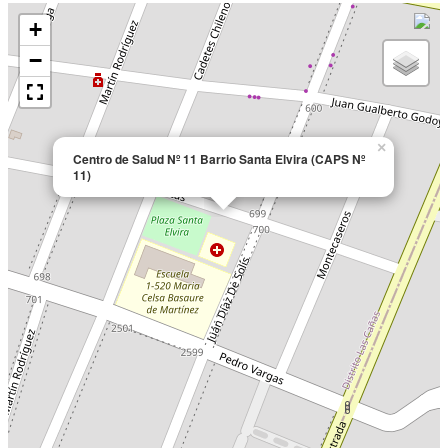
+
−
×
Centro de Salud Nº 11 Barrio Santa Elvira (CAPS Nº
11)