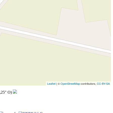
Leaflet
| ©
OpenStreetMap
contributors,
CC-BY-SA
,25" O)