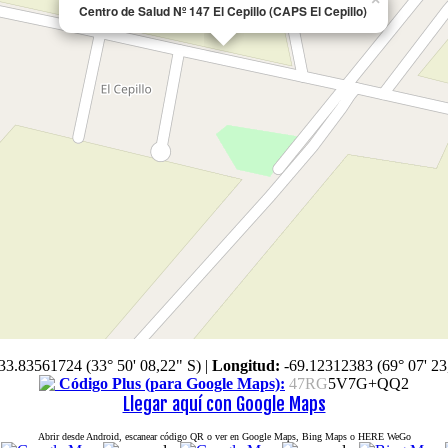
Centro de Salud Nº 147 El Cepillo (CAPS El Cepillo)
33.83561724 (33° 50' 08,22" S)
|
Longitud:
-69.12312383 (69° 07' 23
Código Plus (para Google Maps):
47RG
5V7G+QQ2
Llegar aquí con Google Maps
Abrir desde Android, escanear código QR o ver en Google Maps, Bing Maps o HERE WeGo