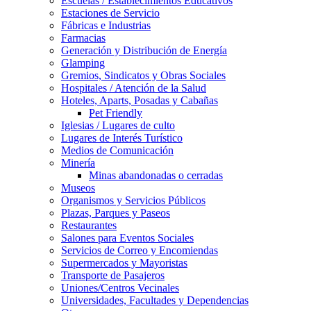
Escuelas / Establecimientos Educativos
Estaciones de Servicio
Fábricas e Industrias
Farmacias
Generación y Distribución de Energía
Glamping
Gremios, Sindicatos y Obras Sociales
Hospitales / Atención de la Salud
Hoteles, Aparts, Posadas y Cabañas
Pet Friendly
Iglesias / Lugares de culto
Lugares de Interés Turístico
Medios de Comunicación
Minería
Minas abandonadas o cerradas
Museos
Organismos y Servicios Públicos
Plazas, Parques y Paseos
Restaurantes
Salones para Eventos Sociales
Servicios de Correo y Encomiendas
Supermercados y Mayoristas
Transporte de Pasajeros
Uniones/Centros Vecinales
Universidades, Facultades y Dependencias