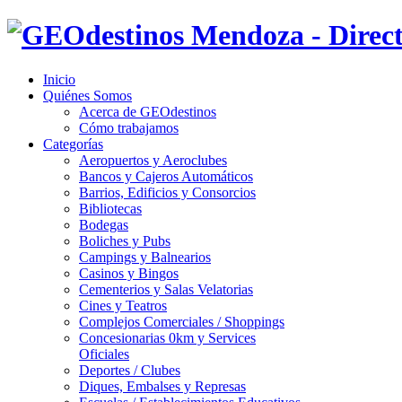
Inicio
Quiénes Somos
Acerca de GEOdestinos
Cómo trabajamos
Categorías
Aeropuertos y Aeroclubes
Bancos y Cajeros Automáticos
Barrios, Edificios y Consorcios
Bibliotecas
Bodegas
Boliches y Pubs
Campings y Balnearios
Casinos y Bingos
Cementerios y Salas Velatorias
Cines y Teatros
Complejos Comerciales / Shoppings
Concesionarias 0km y Services
Oficiales
Deportes / Clubes
Diques, Embalses y Represas