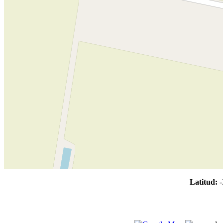
Latitud:
-