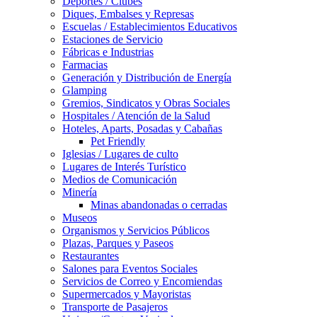
Deportes / Clubes
Diques, Embalses y Represas
Escuelas / Establecimientos Educativos
Estaciones de Servicio
Fábricas e Industrias
Farmacias
Generación y Distribución de Energía
Glamping
Gremios, Sindicatos y Obras Sociales
Hospitales / Atención de la Salud
Hoteles, Aparts, Posadas y Cabañas
Pet Friendly
Iglesias / Lugares de culto
Lugares de Interés Turístico
Medios de Comunicación
Minería
Minas abandonadas o cerradas
Museos
Organismos y Servicios Públicos
Plazas, Parques y Paseos
Restaurantes
Salones para Eventos Sociales
Servicios de Correo y Encomiendas
Supermercados y Mayoristas
Transporte de Pasajeros