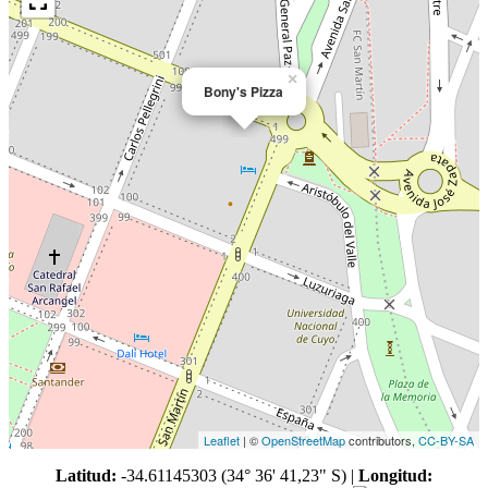
×
Bony's Pizza
Leaflet
| ©
OpenStreetMap
contributors,
CC-BY-SA
Latitud:
-34.61145303 (34° 36' 41,23" S)
|
Longitud: