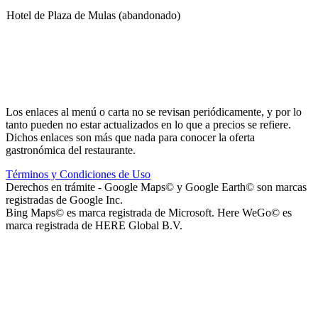
Hotel de Plaza de Mulas (abandonado)
Escuela Nº 4-267 (Escuela Nº 4267)
Los enlaces al menú o carta no se revisan periódicamente, y por lo
tanto pueden no estar actualizados en lo que a precios se refiere.
Dichos enlaces son más que nada para conocer la oferta
gastronómica del restaurante.
Términos y Condiciones de Uso
Capilla Beato Carlo Acutis (en construcción)
Derechos en trámite - Google Maps© y Google Earth© son marcas
registradas de Google Inc.
Bing Maps© es marca registrada de Microsoft. Here WeGo© es
marca registrada de HERE Global B.V.
Patio del Centro