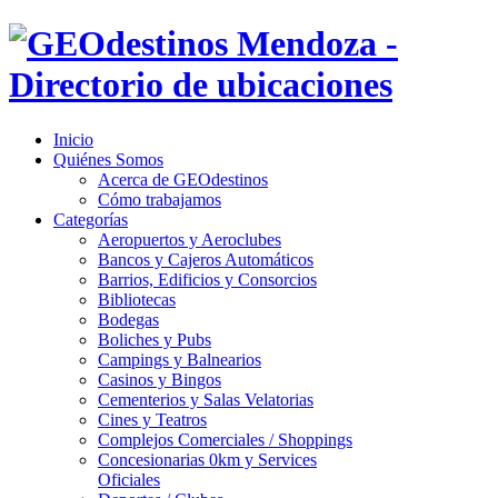
Inicio
Quiénes Somos
Acerca de GEOdestinos
Cómo trabajamos
Categorías
Aeropuertos y Aeroclubes
Bancos y Cajeros Automáticos
Barrios, Edificios y Consorcios
Bibliotecas
Bodegas
Boliches y Pubs
Campings y Balnearios
Casinos y Bingos
Cementerios y Salas Velatorias
Cines y Teatros
Complejos Comerciales / Shoppings
Concesionarias 0km y Services
Oficiales