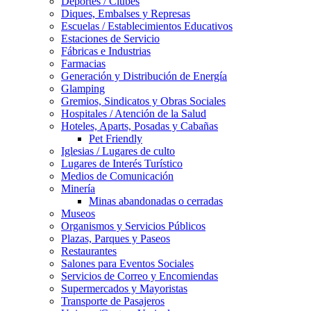
Deportes / Clubes
Diques, Embalses y Represas
Escuelas / Establecimientos Educativos
Estaciones de Servicio
Fábricas e Industrias
Farmacias
Generación y Distribución de Energía
Glamping
Gremios, Sindicatos y Obras Sociales
Hospitales / Atención de la Salud
Hoteles, Aparts, Posadas y Cabañas
Pet Friendly
Iglesias / Lugares de culto
Lugares de Interés Turístico
Medios de Comunicación
Minería
Minas abandonadas o cerradas
Museos
Organismos y Servicios Públicos
Plazas, Parques y Paseos
Restaurantes
Salones para Eventos Sociales
Servicios de Correo y Encomiendas
Supermercados y Mayoristas
Transporte de Pasajeros