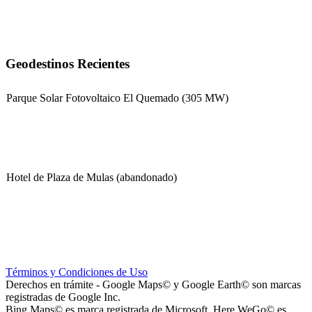
Geodestinos Recientes
Parque Solar Fotovoltaico El Quemado (305 MW)
Hotel de Plaza de Mulas (abandonado)
Escuela Nº 4-267 (Escuela Nº 4267)
Términos y Condiciones de Uso
Derechos en trámite - Google Maps© y Google Earth© son marcas
registradas de Google Inc.
Bing Maps© es marca registrada de Microsoft. Here WeGo© es