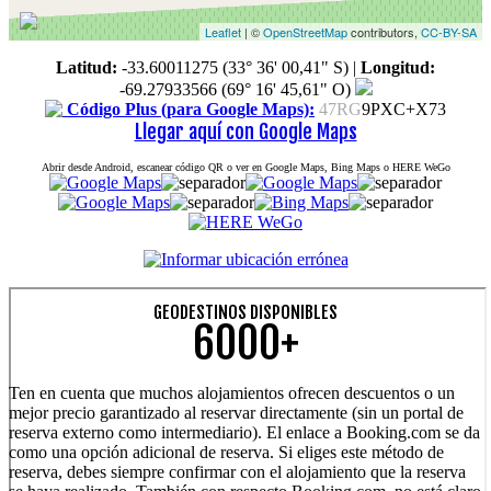
Leaflet
| ©
OpenStreetMap
contributors,
CC-BY-SA
Latitud:
-33.60011275 (33° 36' 00,41" S)
|
Longitud:
-69.27933566 (69° 16' 45,61" O)
Código Plus (para Google Maps):
47RG
9PXC+X73
Llegar aquí con Google Maps
Abrir desde Android, escanear código QR o ver en Google Maps, Bing Maps o HERE WeGo
GEODESTINOS DISPONIBLES
6000+
Ten en cuenta que muchos alojamientos ofrecen descuentos o un
mejor precio garantizado al reservar directamente (sin un portal de
reserva externo como intermediario). El enlace a Booking.com se da
como una opción adicional de reserva. Si eliges este método de
reserva, debes siempre confirmar con el alojamiento que la reserva