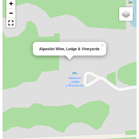
+
−
×
Alpasión Wine, Lodge & Vineyards