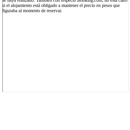
se haya realizado. También con respecto Booking.com, no está claro
si el alojamiento está obligado a mantener el precio en pesos que
figuraba al momento de reservar.