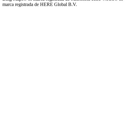
marca registrada de HERE Global B.V.
Capilla Beato Carlo Acutis (en construcción)
Patio del Centro
Rotonda Paso
Paseo Virgen de la Carrodilla - Patrona de los Viñedos