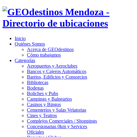
Inicio
Quiénes Somos
Acerca de GEOdestinos
Cómo trabajamos
Categorías
Aeropuertos y Aeroclubes
Bancos y Cajeros Automáticos
Barrios, Edificios y Consorcios
Bibliotecas
Bodegas
Boliches y Pubs
Campings y Balnearios
Casinos y Bingos
Cementerios y Salas Velatorias
Cines y Teatros
Complejos Comerciales / Shoppings
Concesionarias 0km y Services
Oficiales