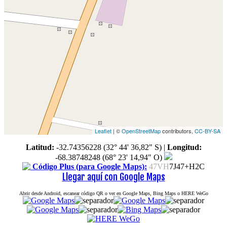
Leaflet
| ©
OpenStreetMap
contributors,
CC-BY-SA
Latitud:
-32.74356228 (32° 44' 36,82" S)
|
Longitud:
-68.38748248 (68° 23' 14,94" O)
Código Plus (para Google Maps):
47VH
7J47+H2C
Llegar aquí con Google Maps
Abrir desde Android, escanear código QR o ver en Google Maps, Bing Maps o HERE WeGo