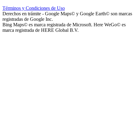
Escuela Nº 4-267 (Escuela Nº 4267)
Términos y Condiciones de Uso
Derechos en trámite - Google Maps© y Google Earth© son marcas
registradas de Google Inc.
Bing Maps© es marca registrada de Microsoft. Here WeGo© es
marca registrada de HERE Global B.V.
Capilla Beato Carlo Acutis (en construcción)
Patio del Centro
Rotonda Paso