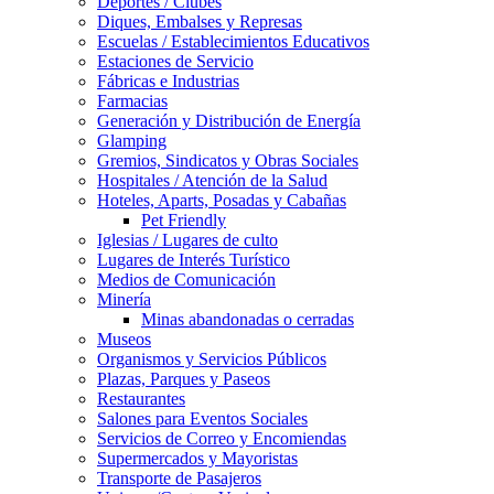
Deportes / Clubes
Diques, Embalses y Represas
Escuelas / Establecimientos Educativos
Estaciones de Servicio
Fábricas e Industrias
Farmacias
Generación y Distribución de Energía
Glamping
Gremios, Sindicatos y Obras Sociales
Hospitales / Atención de la Salud
Hoteles, Aparts, Posadas y Cabañas
Pet Friendly
Iglesias / Lugares de culto
Lugares de Interés Turístico
Medios de Comunicación
Minería
Minas abandonadas o cerradas
Museos
Organismos y Servicios Públicos
Plazas, Parques y Paseos
Restaurantes
Salones para Eventos Sociales
Servicios de Correo y Encomiendas
Supermercados y Mayoristas
Transporte de Pasajeros