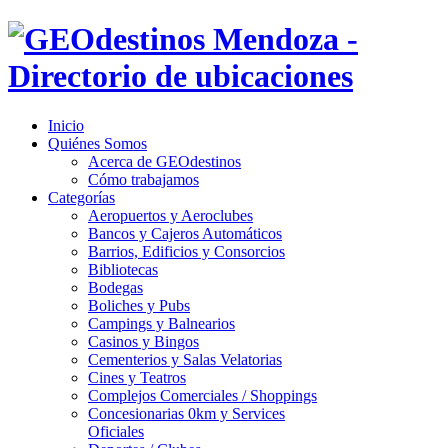
Inicio
Quiénes Somos
Acerca de GEOdestinos
Cómo trabajamos
Categorías
Aeropuertos y Aeroclubes
Bancos y Cajeros Automáticos
Barrios, Edificios y Consorcios
Bibliotecas
Bodegas
Boliches y Pubs
Campings y Balnearios
Casinos y Bingos
Cementerios y Salas Velatorias
Cines y Teatros
Complejos Comerciales / Shoppings
Concesionarias 0km y Services
Oficiales