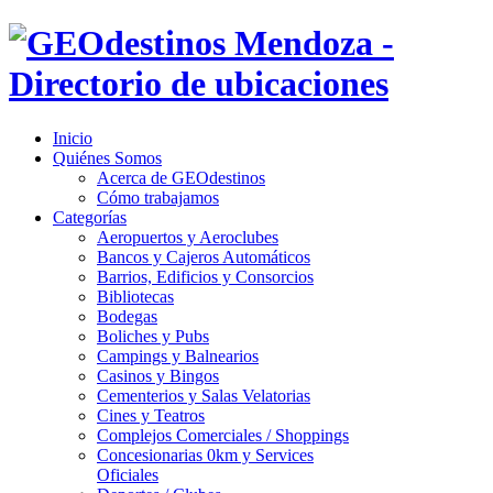
Inicio
Quiénes Somos
Acerca de GEOdestinos
Cómo trabajamos
Categorías
Aeropuertos y Aeroclubes
Bancos y Cajeros Automáticos
Barrios, Edificios y Consorcios
Bibliotecas
Bodegas
Boliches y Pubs
Campings y Balnearios
Casinos y Bingos
Cementerios y Salas Velatorias
Cines y Teatros
Complejos Comerciales / Shoppings
Concesionarias 0km y Services
Oficiales