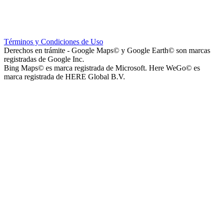
Escuela Nº 4-267 (Escuela Nº 4267)
Términos y Condiciones de Uso
Derechos en trámite - Google Maps© y Google Earth© son marcas
registradas de Google Inc.
Bing Maps© es marca registrada de Microsoft. Here WeGo© es
marca registrada de HERE Global B.V.
Capilla Beato Carlo Acutis (en construcción)
Patio del Centro
Rotonda Paso