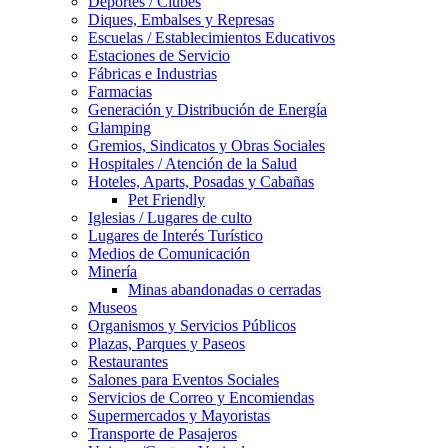
Deportes / Clubes
Diques, Embalses y Represas
Escuelas / Establecimientos Educativos
Estaciones de Servicio
Fábricas e Industrias
Farmacias
Generación y Distribución de Energía
Glamping
Gremios, Sindicatos y Obras Sociales
Hospitales / Atención de la Salud
Hoteles, Aparts, Posadas y Cabañas
Pet Friendly
Iglesias / Lugares de culto
Lugares de Interés Turístico
Medios de Comunicación
Minería
Minas abandonadas o cerradas
Museos
Organismos y Servicios Públicos
Plazas, Parques y Paseos
Restaurantes
Salones para Eventos Sociales
Servicios de Correo y Encomiendas
Supermercados y Mayoristas
Transporte de Pasajeros