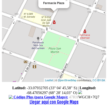
×
Farmacia Plaza
Leaflet
| ©
OpenStreetMap
contributors,
CC-BY-SA
Latitud:
-33.07932705 (33° 04' 45,58" S)
|
Longitud:
-68.47056297 (68° 28' 14,03" O)
Código Plus (para Google Maps):
47RH
WGCH+7Q7
Llegar aquí con Google Maps