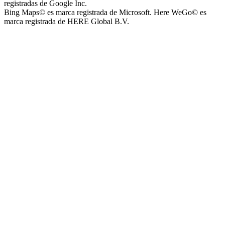
registradas de Google Inc.
Bing Maps© es marca registrada de Microsoft. Here WeGo© es
marca registrada de HERE Global B.V.
Capilla Beato Carlo Acutis (en construcción)
Patio del Centro
Rotonda Paso
Paseo Virgen de la Carrodilla - Patrona de los Viñedos