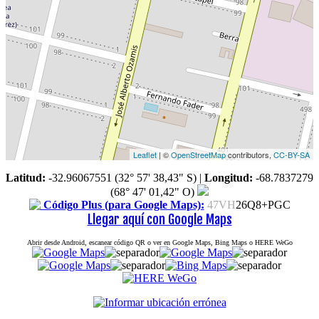
Leaflet
| ©
OpenStreetMap
contributors,
CC-BY-SA
Latitud:
-32.96067551 (32° 57' 38,43" S)
|
Longitud:
-68.7837279
(68° 47' 01,42" O)
Código Plus (para Google Maps):
47VH
26Q8+PGC
Llegar aquí con Google Maps
Abrir desde Android, escanear código QR o ver en Google Maps, Bing Maps o HERE WeGo