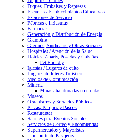
Deportes / Clubes
Diques, Embalses y Represas
Escuelas / Establecimientos Educativos
Estaciones de Servicio
Fábricas e Industrias
Farmacias
Generación y Distribución de Energía
Glamping
Gremios, Sindicatos y Obras Sociales
Hospitales / Atención de la Salud
Hoteles, Aparts, Posadas y Cabañas
Pet Friendly
Iglesias / Lugares de culto
Lugares de Interés Turístico
Medios de Comunicación
Minería
Minas abandonadas o cerradas
Museos
Organismos y Servicios Públicos
Plazas, Parques y Paseos
Restaurantes
Salones para Eventos Sociales
Servicios de Correo y Encomiendas
Supermercados y Mayoristas
Transporte de Pasajeros