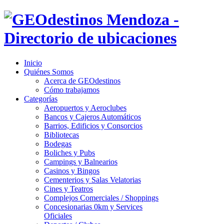
Inicio
Quiénes Somos
Acerca de GEOdestinos
Cómo trabajamos
Categorías
Aeropuertos y Aeroclubes
Bancos y Cajeros Automáticos
Barrios, Edificios y Consorcios
Bibliotecas
Bodegas
Boliches y Pubs
Campings y Balnearios
Casinos y Bingos
Cementerios y Salas Velatorias
Cines y Teatros
Complejos Comerciales / Shoppings
Concesionarias 0km y Services
Oficiales