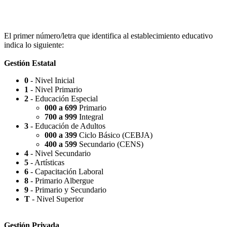
Escuela Nº 4-267 (Escuela Nº 4267)
El primer número/letra que identifica al establecimiento educativo
indica lo siguiente:
Gestión Estatal
0
- Nivel Inicial
Capilla Beato Carlo Acutis (en construcción)
1
- Nivel Primario
2
- Educación Especial
000 a 699
Primario
700 a 999
Integral
3
- Educación de Adultos
000 a 399
Ciclo Básico (CEBJA)
Patio del Centro
400 a 599
Secundario (CENS)
4
- Nivel Secundario
5
- Artísticas
6
- Capacitación Laboral
8
- Primario Albergue
9
- Primario y Secundario
Rotonda Paso
T
- Nivel Superior
Gestión Privada