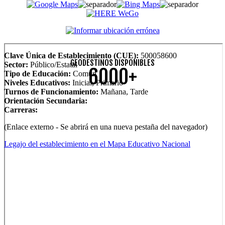
Clave Única de Establecimiento (CUE):
500058600
GEODESTINOS DISPONIBLES
Sector:
Público/Estatal
6000+
Tipo de Educación:
Común
Niveles Educativos:
Inicial, Primario
Turnos de Funcionamiento:
Mañana, Tarde
Orientación Secundaria:
Carreras:
(Enlace externo - Se abrirá en una nueva pestaña del navegador)
Legajo del establecimiento en el Mapa Educativo Nacional