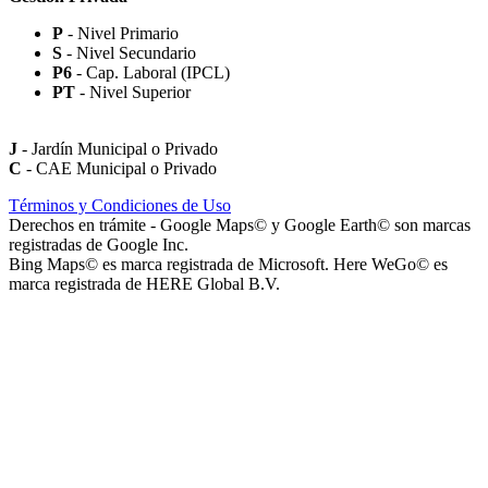
P
- Nivel Primario
S
- Nivel Secundario
Paseo Virgen de la Carrodilla - Patrona de los Viñedos
P6
- Cap. Laboral (IPCL)
PT
- Nivel Superior
J
- Jardín Municipal o Privado
C
- CAE Municipal o Privado
Paseo Héroes Mendocinos de Malvinas
Términos y Condiciones de Uso
Derechos en trámite - Google Maps© y Google Earth© son marcas
registradas de Google Inc.
Bing Maps© es marca registrada de Microsoft. Here WeGo© es
marca registrada de HERE Global B.V.
La Iglesia de Jesucristo de los Santos de los Últimos Días (Iglesia
Mormona) - Templo de Mendoza
Playa San Agustín (Playa de Secuestro de Vehículos San Agustín)