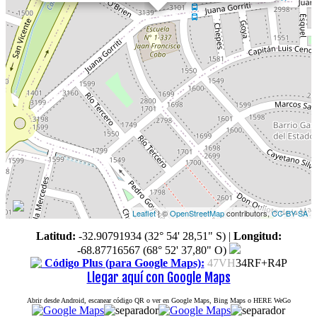
Leaflet
| ©
OpenStreetMap
contributors,
CC-BY-SA
Latitud:
-32.90791934 (32° 54' 28,51" S)
|
Longitud:
-68.87716567 (68° 52' 37,80" O)
Código Plus (para Google Maps):
47VH
34RF+R4P
Llegar aquí con Google Maps
Abrir desde Android, escanear código QR o ver en Google Maps, Bing Maps o HERE WeGo