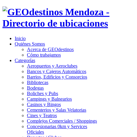
Inicio
Quiénes Somos
Acerca de GEOdestinos
Cómo trabajamos
Categorías
Aeropuertos y Aeroclubes
Bancos y Cajeros Automáticos
Barrios, Edificios y Consorcios
Bibliotecas
Bodegas
Boliches y Pubs
Campings y Balnearios
Casinos y Bingos
Cementerios y Salas Velatorias
Cines y Teatros
Complejos Comerciales / Shoppings
Concesionarias 0km y Services
Oficiales