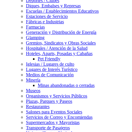
Deportes / Clubes
Diques, Embalses y Represas
Escuelas / Establecimientos Educativos
Estaciones de Servicio
Fábricas e Industrias
Farmacias
Generación y Distribución de Energía
Glamping
Gremios, Sindicatos y Obras Sociales
Hospitales / Atención de la Salud
Hoteles, Aparts, Posadas y Cabañas
Pet Friendly
Iglesias / Lugares de culto
Lugares de Interés Turístico
Medios de Comunicación
Minería
Minas abandonadas o cerradas
Museos
Organismos y Servicios Públicos
Plazas, Parques y Paseos
Restaurantes
Salones para Eventos Sociales
Servicios de Correo y Encomiendas
Supermercados y Mayoristas
Transporte de Pasajeros