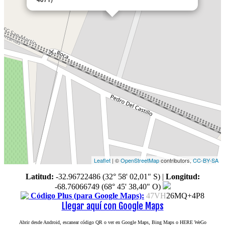
Leaflet
| ©
OpenStreetMap
contributors,
CC-BY-SA
Latitud:
-32.96722486 (32° 58' 02,01" S)
|
Longitud:
-68.76066749 (68° 45' 38,40" O)
Código Plus (para Google Maps):
47VH
26MQ+4P8
Llegar aquí con Google Maps
Abrir desde Android, escanear código QR o ver en Google Maps, Bing Maps o HERE WeGo