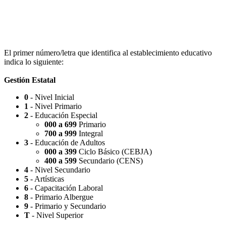
Escuela Nº 4-267 (Escuela Nº 4267)
El primer número/letra que identifica al establecimiento educativo
indica lo siguiente:
Gestión Estatal
0
- Nivel Inicial
Capilla Beato Carlo Acutis (en construcción)
1
- Nivel Primario
2
- Educación Especial
000 a 699
Primario
700 a 999
Integral
3
- Educación de Adultos
000 a 399
Ciclo Básico (CEBJA)
Patio del Centro
400 a 599
Secundario (CENS)
4
- Nivel Secundario
5
- Artísticas
6
- Capacitación Laboral
8
- Primario Albergue
9
- Primario y Secundario
Rotonda Paso
T
- Nivel Superior