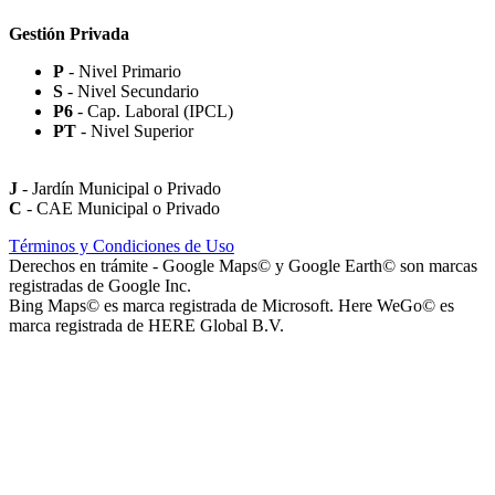
Gestión Privada
P
- Nivel Primario
S
- Nivel Secundario
Paseo Virgen de la Carrodilla - Patrona de los Viñedos
P6
- Cap. Laboral (IPCL)
PT
- Nivel Superior
J
- Jardín Municipal o Privado
C
- CAE Municipal o Privado
Paseo Héroes Mendocinos de Malvinas
Términos y Condiciones de Uso
Derechos en trámite - Google Maps© y Google Earth© son marcas
registradas de Google Inc.
Bing Maps© es marca registrada de Microsoft. Here WeGo© es
marca registrada de HERE Global B.V.
La Iglesia de Jesucristo de los Santos de los Últimos Días (Iglesia
Mormona) - Templo de Mendoza
Playa San Agustín (Playa de Secuestro de Vehículos San Agustín)