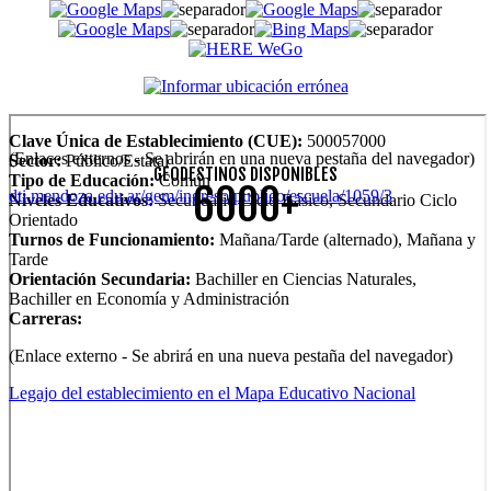
Clave Única de Establecimiento (CUE):
500057000
(Enlaces externos - Se abrirán en una nueva pestaña del navegador)
Sector:
Público/Estatal
GEODESTINOS DISPONIBLES
Tipo de Educación:
Común
6000+
dti.mendoza.edu.ar/gem/ingreso/publico/escuela/1059/3
Niveles Educativos:
Secundario Ciclo Básico, Secundario Ciclo
Orientado
Turnos de Funcionamiento:
Mañana/Tarde (alternado), Mañana y
Tarde
Orientación Secundaria:
Bachiller en Ciencias Naturales,
Bachiller en Economía y Administración
Carreras:
(Enlace externo - Se abrirá en una nueva pestaña del navegador)
Legajo del establecimiento en el Mapa Educativo Nacional