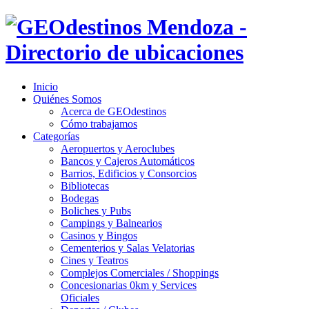
Inicio
Quiénes Somos
Acerca de GEOdestinos
Cómo trabajamos
Categorías
Aeropuertos y Aeroclubes
Bancos y Cajeros Automáticos
Barrios, Edificios y Consorcios
Bibliotecas
Bodegas
Boliches y Pubs
Campings y Balnearios
Casinos y Bingos
Cementerios y Salas Velatorias
Cines y Teatros
Complejos Comerciales / Shoppings
Concesionarias 0km y Services
Oficiales