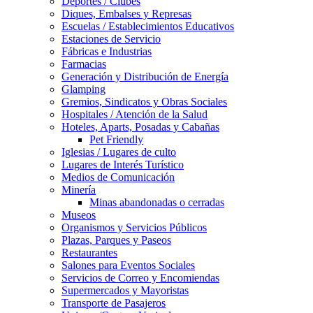
Deportes / Clubes
Diques, Embalses y Represas
Escuelas / Establecimientos Educativos
Estaciones de Servicio
Fábricas e Industrias
Farmacias
Generación y Distribución de Energía
Glamping
Gremios, Sindicatos y Obras Sociales
Hospitales / Atención de la Salud
Hoteles, Aparts, Posadas y Cabañas
Pet Friendly
Iglesias / Lugares de culto
Lugares de Interés Turístico
Medios de Comunicación
Minería
Minas abandonadas o cerradas
Museos
Organismos y Servicios Públicos
Plazas, Parques y Paseos
Restaurantes
Salones para Eventos Sociales
Servicios de Correo y Encomiendas
Supermercados y Mayoristas
Transporte de Pasajeros