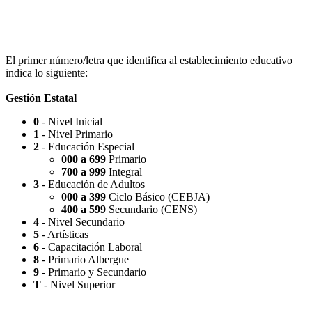
Escuela Nº 4-267 (Escuela Nº 4267)
El primer número/letra que identifica al establecimiento educativo
indica lo siguiente:
Gestión Estatal
0
- Nivel Inicial
Capilla Beato Carlo Acutis (en construcción)
1
- Nivel Primario
2
- Educación Especial
000 a 699
Primario
700 a 999
Integral
3
- Educación de Adultos
000 a 399
Ciclo Básico (CEBJA)
Patio del Centro
400 a 599
Secundario (CENS)
4
- Nivel Secundario
5
- Artísticas
6
- Capacitación Laboral
8
- Primario Albergue
9
- Primario y Secundario
Rotonda Paso
T
- Nivel Superior