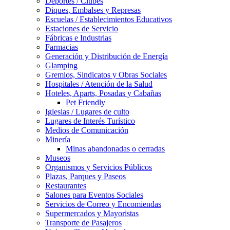
Deportes / Clubes
Diques, Embalses y Represas
Escuelas / Establecimientos Educativos
Estaciones de Servicio
Fábricas e Industrias
Farmacias
Generación y Distribución de Energía
Glamping
Gremios, Sindicatos y Obras Sociales
Hospitales / Atención de la Salud
Hoteles, Aparts, Posadas y Cabañas
Pet Friendly
Iglesias / Lugares de culto
Lugares de Interés Turístico
Medios de Comunicación
Minería
Minas abandonadas o cerradas
Museos
Organismos y Servicios Públicos
Plazas, Parques y Paseos
Restaurantes
Salones para Eventos Sociales
Servicios de Correo y Encomiendas
Supermercados y Mayoristas
Transporte de Pasajeros