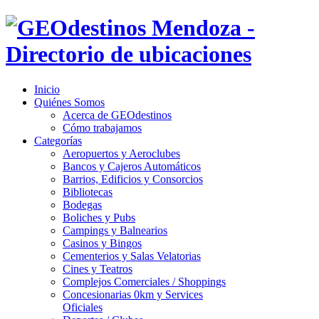
Inicio
Quiénes Somos
Acerca de GEOdestinos
Cómo trabajamos
Categorías
Aeropuertos y Aeroclubes
Bancos y Cajeros Automáticos
Barrios, Edificios y Consorcios
Bibliotecas
Bodegas
Boliches y Pubs
Campings y Balnearios
Casinos y Bingos
Cementerios y Salas Velatorias
Cines y Teatros
Complejos Comerciales / Shoppings
Concesionarias 0km y Services
Oficiales