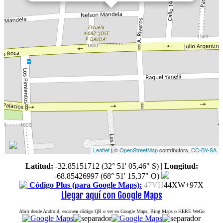
Leaflet
| ©
OpenStreetMap
contributors,
CC-BY-SA
Latitud:
-32.85151712 (32° 51' 05,46" S)
|
Longitud:
-68.85426997 (68° 51' 15,37" O)
Código Plus (para Google Maps):
47VH
44XW+97X
Llegar aquí con Google Maps
Abrir desde Android, escanear código QR o ver en Google Maps, Bing Maps o HERE WeGo