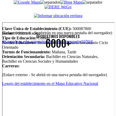
Clave Única de Establecimiento (CUE):
500087800
(Enlaces externos - Se abrirán en una nueva pestaña del navegador)
Sector:
Público/Estatal
GEODESTINOS DISPONIBLES
Tipo de Educación:
Común
6000+
dti.mendoza.edu.ar/gem/ingreso/publico/escuela/1070/3
Niveles Educativos:
Secundario Ciclo Básico, Secundario Ciclo
Orientado
Turnos de Funcionamiento:
Mañana, Tarde
Orientación Secundaria:
Bachiller en Ciencias Naturales,
Bachiller en Ciencias Sociales y Humanidades
Carreras:
(Enlace externo - Se abrirá en una nueva pestaña del navegador)
Legajo del establecimiento en el Mapa Educativo Nacional