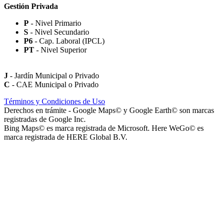
Gestión Privada
P
- Nivel Primario
S
- Nivel Secundario
Paseo Virgen de la Carrodilla - Patrona de los Viñedos
P6
- Cap. Laboral (IPCL)
PT
- Nivel Superior
J
- Jardín Municipal o Privado
C
- CAE Municipal o Privado
Paseo Héroes Mendocinos de Malvinas
Términos y Condiciones de Uso
Derechos en trámite - Google Maps© y Google Earth© son marcas
registradas de Google Inc.
Bing Maps© es marca registrada de Microsoft. Here WeGo© es
marca registrada de HERE Global B.V.
La Iglesia de Jesucristo de los Santos de los Últimos Días (Iglesia
Mormona) - Templo de Mendoza
Playa San Agustín (Playa de Secuestro de Vehículos San Agustín)