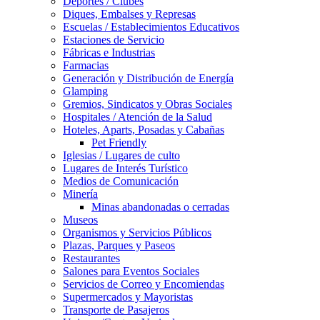
Deportes / Clubes
Diques, Embalses y Represas
Escuelas / Establecimientos Educativos
Estaciones de Servicio
Fábricas e Industrias
Farmacias
Generación y Distribución de Energía
Glamping
Gremios, Sindicatos y Obras Sociales
Hospitales / Atención de la Salud
Hoteles, Aparts, Posadas y Cabañas
Pet Friendly
Iglesias / Lugares de culto
Lugares de Interés Turístico
Medios de Comunicación
Minería
Minas abandonadas o cerradas
Museos
Organismos y Servicios Públicos
Plazas, Parques y Paseos
Restaurantes
Salones para Eventos Sociales
Servicios de Correo y Encomiendas
Supermercados y Mayoristas
Transporte de Pasajeros