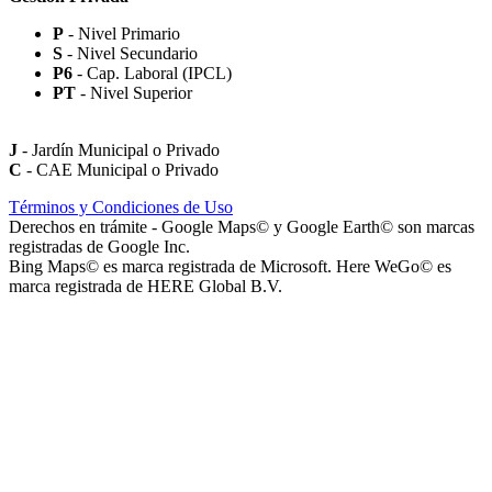
P
- Nivel Primario
S
- Nivel Secundario
Paseo Virgen de la Carrodilla - Patrona de los Viñedos
P6
- Cap. Laboral (IPCL)
PT
- Nivel Superior
J
- Jardín Municipal o Privado
C
- CAE Municipal o Privado
Paseo Héroes Mendocinos de Malvinas
Términos y Condiciones de Uso
Derechos en trámite - Google Maps© y Google Earth© son marcas
registradas de Google Inc.
Bing Maps© es marca registrada de Microsoft. Here WeGo© es
marca registrada de HERE Global B.V.
La Iglesia de Jesucristo de los Santos de los Últimos Días (Iglesia
Mormona) - Templo de Mendoza
Playa San Agustín (Playa de Secuestro de Vehículos San Agustín)