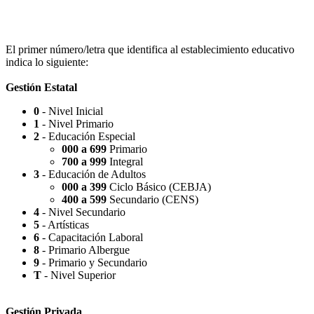
Escuela Nº 4-267 (Escuela Nº 4267)
El primer número/letra que identifica al establecimiento educativo
indica lo siguiente:
Gestión Estatal
0
- Nivel Inicial
Capilla Beato Carlo Acutis (en construcción)
1
- Nivel Primario
2
- Educación Especial
000 a 699
Primario
700 a 999
Integral
3
- Educación de Adultos
000 a 399
Ciclo Básico (CEBJA)
Patio del Centro
400 a 599
Secundario (CENS)
4
- Nivel Secundario
5
- Artísticas
6
- Capacitación Laboral
8
- Primario Albergue
9
- Primario y Secundario
Rotonda Paso
T
- Nivel Superior
Gestión Privada