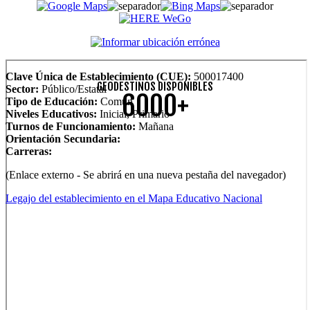
Clave Única de Establecimiento (CUE):
500017400
GEODESTINOS DISPONIBLES
Sector:
Público/Estatal
6000+
Tipo de Educación:
Común
Niveles Educativos:
Inicial, Primario
Turnos de Funcionamiento:
Mañana
Orientación Secundaria:
Carreras:
(Enlace externo - Se abrirá en una nueva pestaña del navegador)
Legajo del establecimiento en el Mapa Educativo Nacional