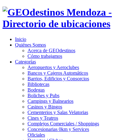
Inicio
Quiénes Somos
Acerca de GEOdestinos
Cómo trabajamos
Categorías
Aeropuertos y Aeroclubes
Bancos y Cajeros Automáticos
Barrios, Edificios y Consorcios
Bibliotecas
Bodegas
Boliches y Pubs
Campings y Balnearios
Casinos y Bingos
Cementerios y Salas Velatorias
Cines y Teatros
Complejos Comerciales / Shoppings
Concesionarias 0km y Services
Oficiales