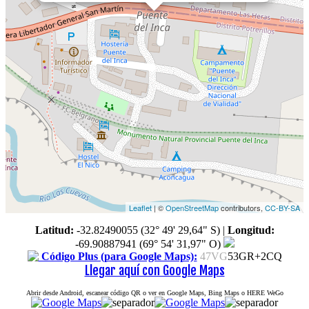
Leaflet
| ©
OpenStreetMap
contributors,
CC-BY-SA
Latitud:
-32.82490055 (32° 49' 29,64" S)
|
Longitud:
-69.90887941 (69° 54' 31,97" O)
Código Plus (para Google Maps):
47VG
53GR+2CQ
Llegar aquí con Google Maps
Abrir desde Android, escanear código QR o ver en Google Maps, Bing Maps o HERE WeGo