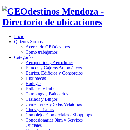
Inicio
Quiénes Somos
Acerca de GEOdestinos
Cómo trabajamos
Categorías
Aeropuertos y Aeroclubes
Bancos y Cajeros Automáticos
Barrios, Edificios y Consorcios
Bibliotecas
Bodegas
Boliches y Pubs
Campings y Balnearios
Casinos y Bingos
Cementerios y Salas Velatorias
Cines y Teatros
Complejos Comerciales / Shoppings
Concesionarias 0km y Services
Oficiales