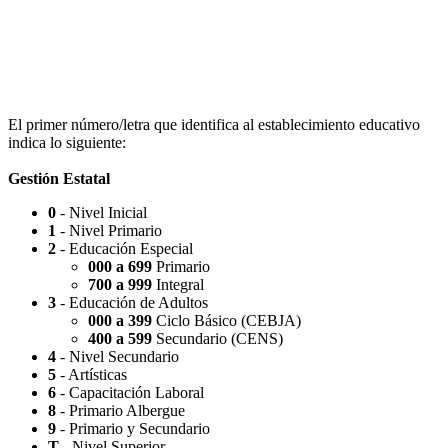
Escuela Nº 4-267 (Escuela Nº 4267)
El primer número/letra que identifica al establecimiento educativo
indica lo siguiente:
Gestión Estatal
0
- Nivel Inicial
Capilla Beato Carlo Acutis (en construcción)
1
- Nivel Primario
2
- Educación Especial
000 a 699
Primario
700 a 999
Integral
3
- Educación de Adultos
000 a 399
Ciclo Básico (CEBJA)
Patio del Centro
400 a 599
Secundario (CENS)
4
- Nivel Secundario
5
- Artísticas
6
- Capacitación Laboral
8
- Primario Albergue
9
- Primario y Secundario
Rotonda Paso
T
- Nivel Superior