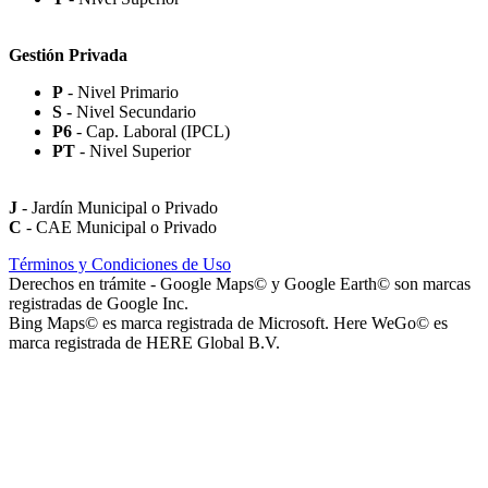
Gestión Privada
P
- Nivel Primario
S
- Nivel Secundario
Paseo Virgen de la Carrodilla - Patrona de los Viñedos
P6
- Cap. Laboral (IPCL)
PT
- Nivel Superior
J
- Jardín Municipal o Privado
C
- CAE Municipal o Privado
Paseo Héroes Mendocinos de Malvinas
Términos y Condiciones de Uso
Derechos en trámite - Google Maps© y Google Earth© son marcas
registradas de Google Inc.
Bing Maps© es marca registrada de Microsoft. Here WeGo© es
marca registrada de HERE Global B.V.
La Iglesia de Jesucristo de los Santos de los Últimos Días (Iglesia
Mormona) - Templo de Mendoza