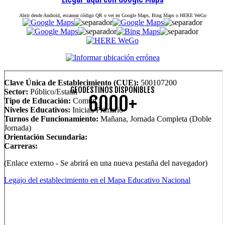
Abrir desde Android, escanear código QR o ver en Google Maps, Bing Maps o HERE WeGo
Clave Única de Establecimiento (CUE):
500107200
GEODESTINOS DISPONIBLES
Sector:
Público/Estatal
6000+
Tipo de Educación:
Común
Niveles Educativos:
Inicial, Primario
Turnos de Funcionamiento:
Mañana, Jornada Completa (Doble
Jornada)
Orientación Secundaria:
Carreras:
(Enlace externo - Se abrirá en una nueva pestaña del navegador)
Legajo del establecimiento en el Mapa Educativo Nacional