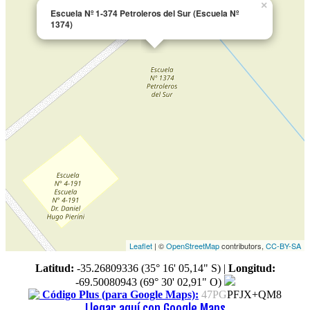
×
Escuela Nº 1-374 Petroleros del Sur (Escuela Nº
1374)
Leaflet
| ©
OpenStreetMap
contributors,
CC-BY-SA
Latitud:
-35.26809336 (35° 16' 05,14" S)
|
Longitud:
-69.50080943 (69° 30' 02,91" O)
Código Plus (para Google Maps):
47PG
PFJX+QM8
Llegar aquí con Google Maps