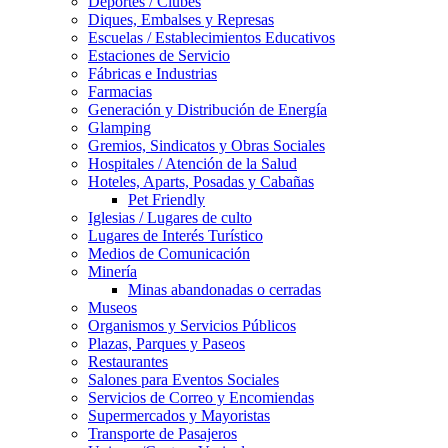
Deportes / Clubes
Diques, Embalses y Represas
Escuelas / Establecimientos Educativos
Estaciones de Servicio
Fábricas e Industrias
Farmacias
Generación y Distribución de Energía
Glamping
Gremios, Sindicatos y Obras Sociales
Hospitales / Atención de la Salud
Hoteles, Aparts, Posadas y Cabañas
Pet Friendly
Iglesias / Lugares de culto
Lugares de Interés Turístico
Medios de Comunicación
Minería
Minas abandonadas o cerradas
Museos
Organismos y Servicios Públicos
Plazas, Parques y Paseos
Restaurantes
Salones para Eventos Sociales
Servicios de Correo y Encomiendas
Supermercados y Mayoristas
Transporte de Pasajeros