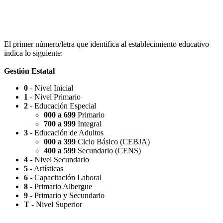
Escuela Nº 4-267 (Escuela Nº 4267)
El primer número/letra que identifica al establecimiento educativo
indica lo siguiente:
Gestión Estatal
0
- Nivel Inicial
Capilla Beato Carlo Acutis (en construcción)
1
- Nivel Primario
2
- Educación Especial
000 a 699
Primario
700 a 999
Integral
3
- Educación de Adultos
000 a 399
Ciclo Básico (CEBJA)
Patio del Centro
400 a 599
Secundario (CENS)
4
- Nivel Secundario
5
- Artísticas
6
- Capacitación Laboral
8
- Primario Albergue
9
- Primario y Secundario
Rotonda Paso
T
- Nivel Superior