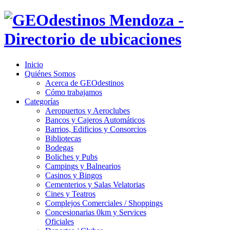
Inicio
Quiénes Somos
Acerca de GEOdestinos
Cómo trabajamos
Categorías
Aeropuertos y Aeroclubes
Bancos y Cajeros Automáticos
Barrios, Edificios y Consorcios
Bibliotecas
Bodegas
Boliches y Pubs
Campings y Balnearios
Casinos y Bingos
Cementerios y Salas Velatorias
Cines y Teatros
Complejos Comerciales / Shoppings
Concesionarias 0km y Services
Oficiales