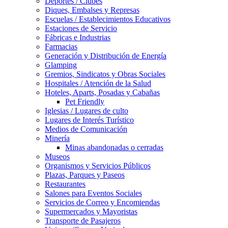
Deportes / Clubes
Diques, Embalses y Represas
Escuelas / Establecimientos Educativos
Estaciones de Servicio
Fábricas e Industrias
Farmacias
Generación y Distribución de Energía
Glamping
Gremios, Sindicatos y Obras Sociales
Hospitales / Atención de la Salud
Hoteles, Aparts, Posadas y Cabañas
Pet Friendly
Iglesias / Lugares de culto
Lugares de Interés Turístico
Medios de Comunicación
Minería
Minas abandonadas o cerradas
Museos
Organismos y Servicios Públicos
Plazas, Parques y Paseos
Restaurantes
Salones para Eventos Sociales
Servicios de Correo y Encomiendas
Supermercados y Mayoristas
Transporte de Pasajeros