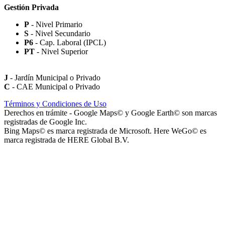
Gestión Privada
P
- Nivel Primario
S
- Nivel Secundario
Paseo Virgen de la Carrodilla - Patrona de los Viñedos
P6
- Cap. Laboral (IPCL)
PT
- Nivel Superior
J
- Jardín Municipal o Privado
C
- CAE Municipal o Privado
Paseo Héroes Mendocinos de Malvinas
Términos y Condiciones de Uso
Derechos en trámite - Google Maps© y Google Earth© son marcas
registradas de Google Inc.
Bing Maps© es marca registrada de Microsoft. Here WeGo© es
marca registrada de HERE Global B.V.
La Iglesia de Jesucristo de los Santos de los Últimos Días (Iglesia
Mormona) - Templo de Mendoza
Playa San Agustín (Playa de Secuestro de Vehículos San Agustín)