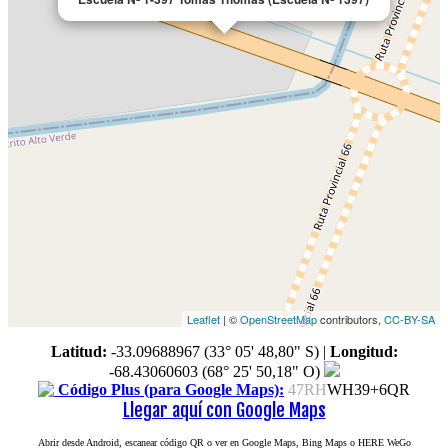
Leaflet
| ©
OpenStreetMap
contributors,
CC-BY-SA
Latitud:
-33.09688967 (33° 05' 48,80" S)
|
Longitud:
-68.43060603 (68° 25' 50,18" O)
Código Plus (para Google Maps):
47RH
WH39+6QR
Llegar aquí con Google Maps
Abrir desde Android, escanear código QR o ver en Google Maps, Bing Maps o HERE WeGo