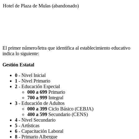
Hotel de Plaza de Mulas (abandonado)
Escuela Nº 4-267 (Escuela Nº 4267)
El primer número/letra que identifica al establecimiento educativo
indica lo siguiente:
Gestión Estatal
0
- Nivel Inicial
Capilla Beato Carlo Acutis (en construcción)
1
- Nivel Primario
2
- Educación Especial
000 a 699
Primario
700 a 999
Integral
3
- Educación de Adultos
000 a 399
Ciclo Básico (CEBJA)
Patio del Centro
400 a 599
Secundario (CENS)
4
- Nivel Secundario
5
- Artísticas
6
- Capacitación Laboral
8
- Primario Albergue