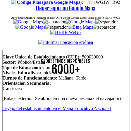
Código Plus (para Google Maps):
47RH
WGJW+R92
Llegar aquí con Google Maps
Abrir desde Android, escanear código QR o ver en Google Maps, Bing Maps o HERE WeGo
Clave Única de Establecimiento (CUE):
500030000
GEODESTINOS DISPONIBLES
Sector:
Público/Estatal
6000+
Tipo de Educación:
Común
Niveles Educativos:
Inicial, Primario
Turnos de Funcionamiento:
Mañana, Tarde
Orientación Secundaria:
Carreras:
(Enlace externo - Se abrirá en una nueva pestaña del navegador)
Legajo del establecimiento en el Mapa Educativo Nacional