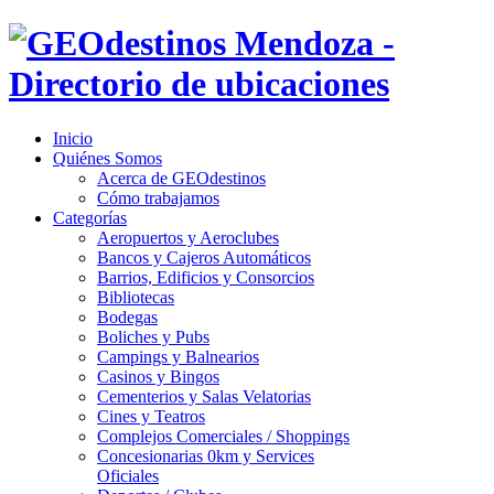
Inicio
Quiénes Somos
Acerca de GEOdestinos
Cómo trabajamos
Categorías
Aeropuertos y Aeroclubes
Bancos y Cajeros Automáticos
Barrios, Edificios y Consorcios
Bibliotecas
Bodegas
Boliches y Pubs
Campings y Balnearios
Casinos y Bingos
Cementerios y Salas Velatorias
Cines y Teatros
Complejos Comerciales / Shoppings
Concesionarias 0km y Services
Oficiales