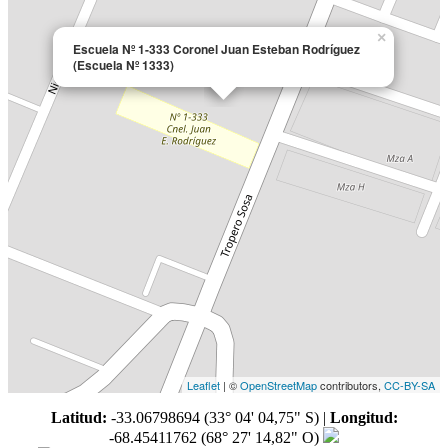
×
Escuela Nº 1-333 Coronel Juan Esteban Rodríguez
(Escuela Nº 1333)
Leaflet
| ©
OpenStreetMap
contributors,
CC-BY-SA
Latitud:
-33.06798694 (33° 04' 04,75" S)
|
Longitud:
-68.45411762 (68° 27' 14,82" O)