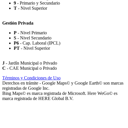
9
- Primario y Secundario
Rotonda Paso
T
- Nivel Superior
Gestión Privada
P
- Nivel Primario
S
- Nivel Secundario
Paseo Virgen de la Carrodilla - Patrona de los Viñedos
P6
- Cap. Laboral (IPCL)
PT
- Nivel Superior
J
- Jardín Municipal o Privado
C
- CAE Municipal o Privado
Paseo Héroes Mendocinos de Malvinas
Términos y Condiciones de Uso
Derechos en trámite - Google Maps© y Google Earth© son marcas
registradas de Google Inc.
Bing Maps© es marca registrada de Microsoft. Here WeGo© es
marca registrada de HERE Global B.V.
La Iglesia de Jesucristo de los Santos de los Últimos Días (Iglesia
Mormona) - Templo de Mendoza