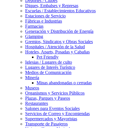
Deportes / Clubes
Diques, Embalses y Represas
Escuelas / Establecimientos Educativos
Estaciones de Servicio
Fábricas e Industrias
Farmacias
Generación y Distribución de Energía
Glamping
Gremios, Sindicatos y Obras Sociales
Hospitales / Atención de la Salud
Hoteles, Aparts, Posadas y Cabañas
Pet Friendly
Iglesias / Lugares de culto
Lugares de Interés Turístico
Medios de Comunicación
Minería
Minas abandonadas o cerradas
Museos
Organismos y Servicios Públicos
Plazas, Parques y Paseos
Restaurantes
Salones para Eventos Sociales
Servicios de Correo y Encomiendas
Supermercados y Mayoristas
Transporte de Pasajeros