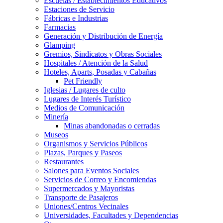
Escuelas / Establecimientos Educativos
Estaciones de Servicio
Fábricas e Industrias
Farmacias
Generación y Distribución de Energía
Glamping
Gremios, Sindicatos y Obras Sociales
Hospitales / Atención de la Salud
Hoteles, Aparts, Posadas y Cabañas
Pet Friendly
Iglesias / Lugares de culto
Lugares de Interés Turístico
Medios de Comunicación
Minería
Minas abandonadas o cerradas
Museos
Organismos y Servicios Públicos
Plazas, Parques y Paseos
Restaurantes
Salones para Eventos Sociales
Servicios de Correo y Encomiendas
Supermercados y Mayoristas
Transporte de Pasajeros
Uniones/Centros Vecinales
Universidades, Facultades y Dependencias