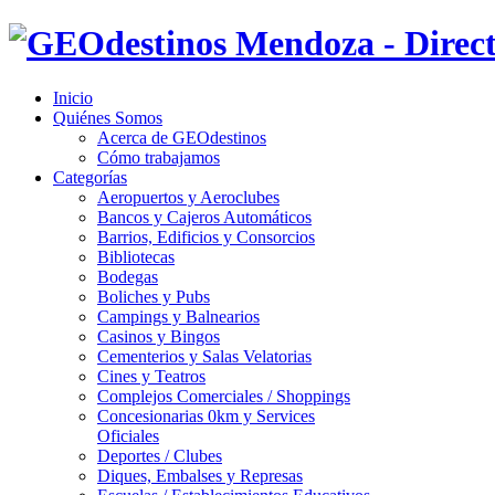
Inicio
Quiénes Somos
Acerca de GEOdestinos
Cómo trabajamos
Categorías
Aeropuertos y Aeroclubes
Bancos y Cajeros Automáticos
Barrios, Edificios y Consorcios
Bibliotecas
Bodegas
Boliches y Pubs
Campings y Balnearios
Casinos y Bingos
Cementerios y Salas Velatorias
Cines y Teatros
Complejos Comerciales / Shoppings
Concesionarias 0km y Services
Oficiales
Deportes / Clubes
Diques, Embalses y Represas