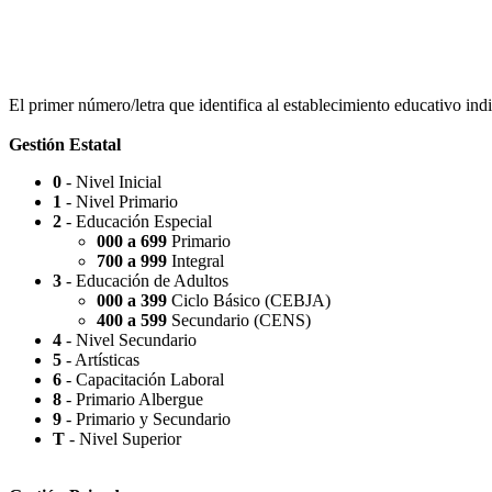
Escuela Nº 4-267 (Escuela Nº 4267)
El primer número/letra que identifica al establecimiento educativo indi
Gestión Estatal
0
- Nivel Inicial
1
- Nivel Primario
Capilla Beato Carlo Acutis (en construcción)
2
- Educación Especial
000 a 699
Primario
700 a 999
Integral
3
- Educación de Adultos
000 a 399
Ciclo Básico (CEBJA)
400 a 599
Secundario (CENS)
Patio del Centro
4
- Nivel Secundario
5
- Artísticas
6
- Capacitación Laboral
8
- Primario Albergue
9
- Primario y Secundario
T
- Nivel Superior
Rotonda Paso