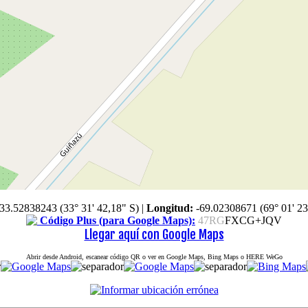
-33.52838243 (33° 31' 42,18" S)
|
Longitud:
-69.02308671 (69° 01' 23
Código Plus (para Google Maps):
47RG
FXCG+JQV
Llegar aquí con Google Maps
Abrir desde Android, escanear código QR o ver en Google Maps, Bing Maps o HERE WeGo