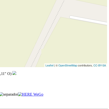
Leaflet
| ©
OpenStreetMap
contributors,
CC-BY-SA
,11" O)