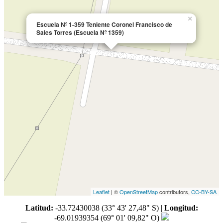
×
Escuela Nº 1-359 Teniente Coronel Francisco de
Sales Torres (Escuela Nº 1359)
Leaflet
| ©
OpenStreetMap
contributors,
CC-BY-SA
Latitud:
-33.72430038 (33° 43' 27,48" S)
|
Longitud:
-69.01939354 (69° 01' 09,82" O)