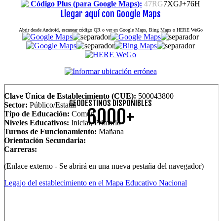
Código Plus (para Google Maps):
47RG
7XGJ+76H
Llegar aquí con Google Maps
Abrir desde Android, escanear código QR o ver en Google Maps, Bing Maps o HERE WeGo
Clave Única de Establecimiento (CUE):
500043800
GEODESTINOS DISPONIBLES
Sector:
Público/Estatal
6000+
Tipo de Educación:
Común
Niveles Educativos:
Inicial, Primario
Turnos de Funcionamiento:
Mañana
Orientación Secundaria:
Carreras:
(Enlace externo - Se abrirá en una nueva pestaña del navegador)
Legajo del establecimiento en el Mapa Educativo Nacional