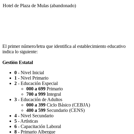
Hotel de Plaza de Mulas (abandonado)
Escuela Nº 4-267 (Escuela Nº 4267)
El primer número/letra que identifica al establecimiento educativo
indica lo siguiente:
Gestión Estatal
0
- Nivel Inicial
Capilla Beato Carlo Acutis (en construcción)
1
- Nivel Primario
2
- Educación Especial
000 a 699
Primario
700 a 999
Integral
3
- Educación de Adultos
000 a 399
Ciclo Básico (CEBJA)
Patio del Centro
400 a 599
Secundario (CENS)
4
- Nivel Secundario
5
- Artísticas
6
- Capacitación Laboral
8
- Primario Albergue