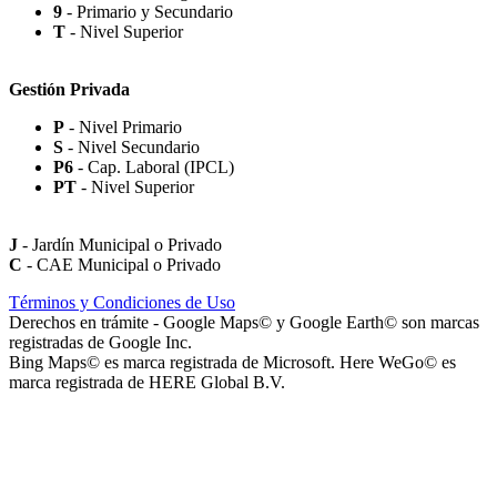
9
- Primario y Secundario
Rotonda Paso
T
- Nivel Superior
Gestión Privada
P
- Nivel Primario
S
- Nivel Secundario
Paseo Virgen de la Carrodilla - Patrona de los Viñedos
P6
- Cap. Laboral (IPCL)
PT
- Nivel Superior
J
- Jardín Municipal o Privado
C
- CAE Municipal o Privado
Paseo Héroes Mendocinos de Malvinas
Términos y Condiciones de Uso
Derechos en trámite - Google Maps© y Google Earth© son marcas
registradas de Google Inc.
Bing Maps© es marca registrada de Microsoft. Here WeGo© es
marca registrada de HERE Global B.V.
La Iglesia de Jesucristo de los Santos de los Últimos Días (Iglesia
Mormona) - Templo de Mendoza