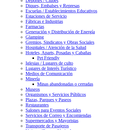
Deportes / Clubes
Diques, Embalses y Represas
Escuelas / Establecimientos Educativos
Estaciones de Servicio
Fábricas e Industrias
Farmacias
Generación y Distribución de Energía
Glamping
Gremios, Sindicatos y Obras Sociales
Hospitales / Atención de la Salud
Hoteles, Aparts, Posadas y Cabañas
Pet Friendly
Iglesias / Lugares de culto
Lugares de Interés Turístico
Medios de Comunicación
Minería
Minas abandonadas o cerradas
Museos
Organismos y Servicios Públicos
Plazas, Parques y Paseos
Restaurantes
Salones para Eventos Sociales
Servicios de Correo y Encomiendas
Supermercados y Mayoristas
Transporte de Pasajeros