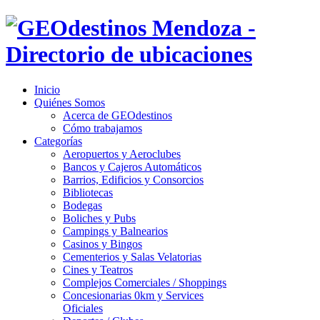
Inicio
Quiénes Somos
Acerca de GEOdestinos
Cómo trabajamos
Categorías
Aeropuertos y Aeroclubes
Bancos y Cajeros Automáticos
Barrios, Edificios y Consorcios
Bibliotecas
Bodegas
Boliches y Pubs
Campings y Balnearios
Casinos y Bingos
Cementerios y Salas Velatorias
Cines y Teatros
Complejos Comerciales / Shoppings
Concesionarias 0km y Services
Oficiales