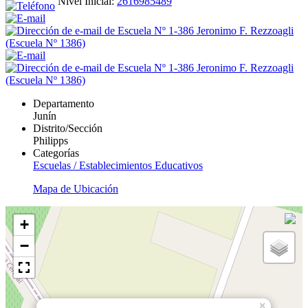
Nivel Inicial:
2616985489
Departamento
Junín
Distrito/Sección
Philipps
Categorías
Escuelas / Establecimientos Educativos
Mapa de Ubicación
+
−
×