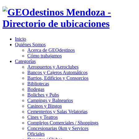
Inicio
Quiénes Somos
Acerca de GEOdestinos
Cómo trabajamos
Categorías
Aeropuertos y Aeroclubes
Bancos y Cajeros Automáticos
Barrios, Edificios y Consorcios
Bibliotecas
Bodegas
Boliches y Pubs
Campings y Balnearios
Casinos y Bingos
Cementerios y Salas Velatorias
Cines y Teatros
Complejos Comerciales / Shoppings
Concesionarias 0km y Services
Oficiales