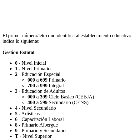
Escuela Nº 4-267 (Escuela Nº 4267)
El primer número/letra que identifica al establecimiento educativo
indica lo siguiente:
Gestión Estatal
0
- Nivel Inicial
Capilla Beato Carlo Acutis (en construcción)
1
- Nivel Primario
2
- Educación Especial
000 a 699
Primario
700 a 999
Integral
3
- Educación de Adultos
000 a 399
Ciclo Básico (CEBJA)
Patio del Centro
400 a 599
Secundario (CENS)
4
- Nivel Secundario
5
- Artísticas
6
- Capacitación Laboral
8
- Primario Albergue
9
- Primario y Secundario
Rotonda Paso
T
- Nivel Superior