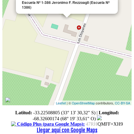
Escuela Nº 1-386 Jeronimo F. Rezzoagli (Escuela Nº
1386)
Leaflet
| ©
OpenStreetMap
contributors,
CC-BY-SA
Latitud:
-33.22508805 (33° 13' 30,32" S)
|
Longitud:
-68.32600174 (68° 19' 33,61" O)
Código Plus (para Google Maps):
47RH
QMFF+XH9
Llegar aquí con Google Maps