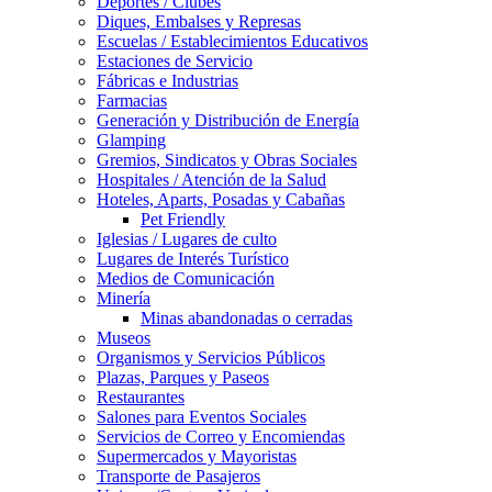
Deportes / Clubes
Diques, Embalses y Represas
Escuelas / Establecimientos Educativos
Estaciones de Servicio
Fábricas e Industrias
Farmacias
Generación y Distribución de Energía
Glamping
Gremios, Sindicatos y Obras Sociales
Hospitales / Atención de la Salud
Hoteles, Aparts, Posadas y Cabañas
Pet Friendly
Iglesias / Lugares de culto
Lugares de Interés Turístico
Medios de Comunicación
Minería
Minas abandonadas o cerradas
Museos
Organismos y Servicios Públicos
Plazas, Parques y Paseos
Restaurantes
Salones para Eventos Sociales
Servicios de Correo y Encomiendas
Supermercados y Mayoristas
Transporte de Pasajeros