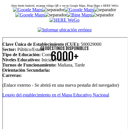
Abrir desde Android, escanear código QR o ver en Google Maps, Bing Maps o HERE WeGo
Clave Única de Establecimiento (CUE):
500029000
GEODESTINOS DISPONIBLES
Sector:
Público/Estatal
6000+
Tipo de Educación:
Común
Niveles Educativos:
Inicial, Primario
Turnos de Funcionamiento:
Mañana, Tarde
Orientación Secundaria:
Carreras:
(Enlace externo - Se abrirá en una nueva pestaña del navegador)
Legajo del establecimiento en el Mapa Educativo Nacional