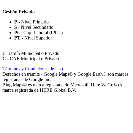
Gestión Privada
P
- Nivel Primario
S
- Nivel Secundario
Paseo Virgen de la Carrodilla - Patrona de los Viñedos
P6
- Cap. Laboral (IPCL)
PT
- Nivel Superior
J
- Jardín Municipal o Privado
C
- CAE Municipal o Privado
Paseo Héroes Mendocinos de Malvinas
Términos y Condiciones de Uso
Derechos en trámite - Google Maps© y Google Earth© son marcas
registradas de Google Inc.
Bing Maps© es marca registrada de Microsoft. Here WeGo© es
marca registrada de HERE Global B.V.
La Iglesia de Jesucristo de los Santos de los Últimos Días (Iglesia
Mormona) - Templo de Mendoza
Playa San Agustín (Playa de Secuestro de Vehículos San Agustín)