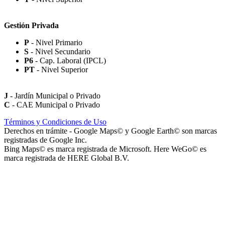
Gestión Privada
P
- Nivel Primario
S
- Nivel Secundario
Paseo Virgen de la Carrodilla - Patrona de los Viñedos
P6
- Cap. Laboral (IPCL)
PT
- Nivel Superior
J
- Jardín Municipal o Privado
C
- CAE Municipal o Privado
Paseo Héroes Mendocinos de Malvinas
Términos y Condiciones de Uso
Derechos en trámite - Google Maps© y Google Earth© son marcas
registradas de Google Inc.
Bing Maps© es marca registrada de Microsoft. Here WeGo© es
marca registrada de HERE Global B.V.
La Iglesia de Jesucristo de los Santos de los Últimos Días (Iglesia
Mormona) - Templo de Mendoza