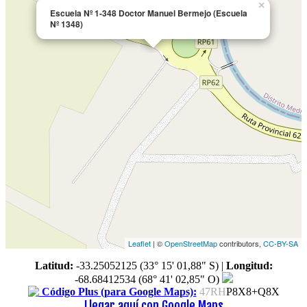
×
Escuela Nº 1-348 Doctor Manuel Bermejo (Escuela
Nº 1348)
Leaflet
| ©
OpenStreetMap
contributors,
CC-BY-SA
Latitud:
-33.25052125 (33° 15' 01,88" S)
|
Longitud:
-68.68412534 (68° 41' 02,85" O)
Código Plus (para Google Maps):
47RH
P8X8+Q8X
Llegar aquí con Google Maps