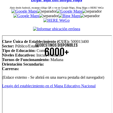
Abrir desde Android, escanear código QR o ver en Google Maps, Bing Maps o HERE WeGo
Clave Única de Establecimiento (CUE):
500013400
GEODESTINOS DISPONIBLES
Sector:
Público/Estatal
6000+
Tipo de Educación:
Común
Niveles Educativos:
Inicial, Primario
Turnos de Funcionamiento:
Mañana
Orientación Secundaria:
Carreras:
(Enlace externo - Se abrirá en una nueva pestaña del navegador)
Legajo del establecimiento en el Mapa Educativo Nacional