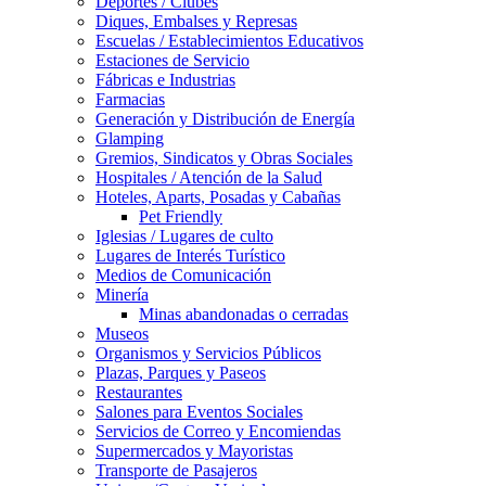
Deportes / Clubes
Diques, Embalses y Represas
Escuelas / Establecimientos Educativos
Estaciones de Servicio
Fábricas e Industrias
Farmacias
Generación y Distribución de Energía
Glamping
Gremios, Sindicatos y Obras Sociales
Hospitales / Atención de la Salud
Hoteles, Aparts, Posadas y Cabañas
Pet Friendly
Iglesias / Lugares de culto
Lugares de Interés Turístico
Medios de Comunicación
Minería
Minas abandonadas o cerradas
Museos
Organismos y Servicios Públicos
Plazas, Parques y Paseos
Restaurantes
Salones para Eventos Sociales
Servicios de Correo y Encomiendas
Supermercados y Mayoristas
Transporte de Pasajeros