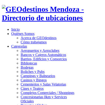
Inicio
Quiénes Somos
Acerca de GEOdestinos
Cómo trabajamos
Categorías
Aeropuertos y Aeroclubes
Bancos y Cajeros Automáticos
Barrios, Edificios y Consorcios
Bibliotecas
Bodegas
Boliches y Pubs
Campings y Balnearios
Casinos y Bingos
Cementerios y Salas Velatorias
Cines y Teatros
Complejos Comerciales / Shoppings
Concesionarias 0km y Services
Oficiales