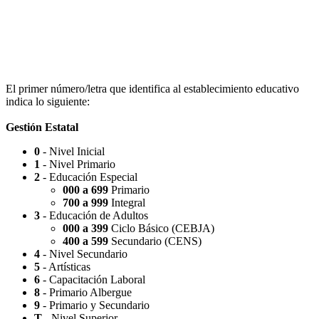
Escuela Nº 4-267 (Escuela Nº 4267)
El primer número/letra que identifica al establecimiento educativo
indica lo siguiente:
Gestión Estatal
0
- Nivel Inicial
Capilla Beato Carlo Acutis (en construcción)
1
- Nivel Primario
2
- Educación Especial
000 a 699
Primario
700 a 999
Integral
3
- Educación de Adultos
000 a 399
Ciclo Básico (CEBJA)
Patio del Centro
400 a 599
Secundario (CENS)
4
- Nivel Secundario
5
- Artísticas
6
- Capacitación Laboral
8
- Primario Albergue
9
- Primario y Secundario
Rotonda Paso
T
- Nivel Superior