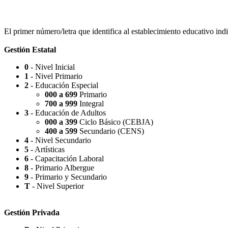
Escuela Nº 4-267 (Escuela Nº 4267)
El primer número/letra que identifica al establecimiento educativo indi
Gestión Estatal
0
- Nivel Inicial
1
- Nivel Primario
Capilla Beato Carlo Acutis (en construcción)
2
- Educación Especial
000 a 699
Primario
700 a 999
Integral
3
- Educación de Adultos
000 a 399
Ciclo Básico (CEBJA)
400 a 599
Secundario (CENS)
Patio del Centro
4
- Nivel Secundario
5
- Artísticas
6
- Capacitación Laboral
8
- Primario Albergue
9
- Primario y Secundario
T
- Nivel Superior
Rotonda Paso
Gestión Privada