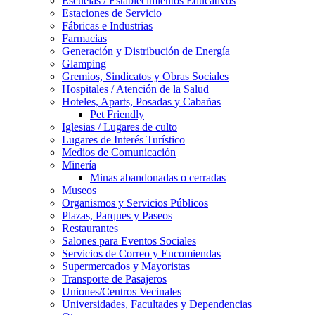
Escuelas / Establecimientos Educativos
Estaciones de Servicio
Fábricas e Industrias
Farmacias
Generación y Distribución de Energía
Glamping
Gremios, Sindicatos y Obras Sociales
Hospitales / Atención de la Salud
Hoteles, Aparts, Posadas y Cabañas
Pet Friendly
Iglesias / Lugares de culto
Lugares de Interés Turístico
Medios de Comunicación
Minería
Minas abandonadas o cerradas
Museos
Organismos y Servicios Públicos
Plazas, Parques y Paseos
Restaurantes
Salones para Eventos Sociales
Servicios de Correo y Encomiendas
Supermercados y Mayoristas
Transporte de Pasajeros
Uniones/Centros Vecinales
Universidades, Facultades y Dependencias