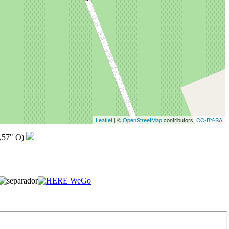
Leaflet
| ©
OpenStreetMap
contributors,
CC-BY-SA
,57" O)