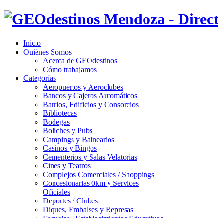
Inicio
Quiénes Somos
Acerca de GEOdestinos
Cómo trabajamos
Categorías
Aeropuertos y Aeroclubes
Bancos y Cajeros Automáticos
Barrios, Edificios y Consorcios
Bibliotecas
Bodegas
Boliches y Pubs
Campings y Balnearios
Casinos y Bingos
Cementerios y Salas Velatorias
Cines y Teatros
Complejos Comerciales / Shoppings
Concesionarias 0km y Services
Oficiales
Deportes / Clubes
Diques, Embalses y Represas