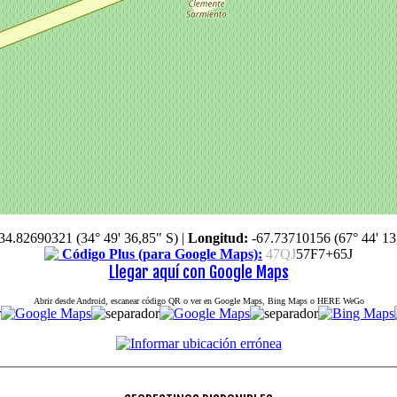
34.82690321 (34° 49' 36,85" S)
|
Longitud:
-67.73710156 (67° 44' 13
Código Plus (para Google Maps):
47QJ
57F7+65J
Llegar aquí con Google Maps
Abrir desde Android, escanear código QR o ver en Google Maps, Bing Maps o HERE WeGo