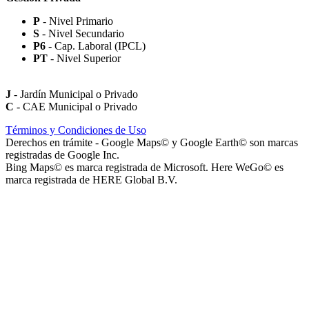
P
- Nivel Primario
S
- Nivel Secundario
Paseo Virgen de la Carrodilla - Patrona de los Viñedos
P6
- Cap. Laboral (IPCL)
PT
- Nivel Superior
J
- Jardín Municipal o Privado
C
- CAE Municipal o Privado
Paseo Héroes Mendocinos de Malvinas
Términos y Condiciones de Uso
Derechos en trámite - Google Maps© y Google Earth© son marcas
registradas de Google Inc.
Bing Maps© es marca registrada de Microsoft. Here WeGo© es
marca registrada de HERE Global B.V.
La Iglesia de Jesucristo de los Santos de los Últimos Días (Iglesia
Mormona) - Templo de Mendoza
Playa San Agustín (Playa de Secuestro de Vehículos San Agustín)