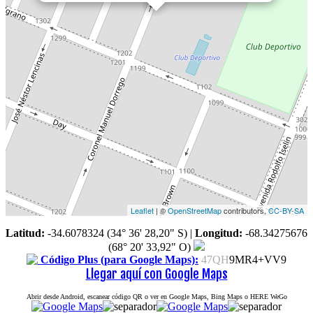
Leaflet
| ©
OpenStreetMap
contributors,
CC-BY-SA
Latitud:
-34.6078324 (34° 36' 28,20" S)
|
Longitud:
-68.34275676
(68° 20' 33,92" O)
Código Plus (para Google Maps):
47QH
9MR4+VV9
Llegar aquí con Google Maps
Abrir desde Android, escanear código QR o ver en Google Maps, Bing Maps o HERE WeGo