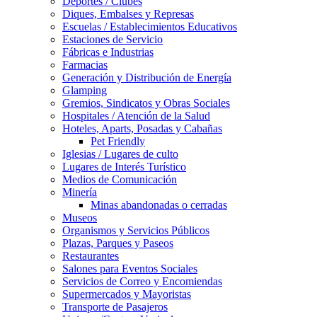
Deportes / Clubes
Diques, Embalses y Represas
Escuelas / Establecimientos Educativos
Estaciones de Servicio
Fábricas e Industrias
Farmacias
Generación y Distribución de Energía
Glamping
Gremios, Sindicatos y Obras Sociales
Hospitales / Atención de la Salud
Hoteles, Aparts, Posadas y Cabañas
Pet Friendly
Iglesias / Lugares de culto
Lugares de Interés Turístico
Medios de Comunicación
Minería
Minas abandonadas o cerradas
Museos
Organismos y Servicios Públicos
Plazas, Parques y Paseos
Restaurantes
Salones para Eventos Sociales
Servicios de Correo y Encomiendas
Supermercados y Mayoristas
Transporte de Pasajeros