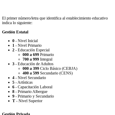
Escuela Nº 4-267 (Escuela Nº 4267)
El primer número/letra que identifica al establecimiento educativo
indica lo siguiente:
Gestión Estatal
0
- Nivel Inicial
Capilla Beato Carlo Acutis (en construcción)
1
- Nivel Primario
2
- Educación Especial
000 a 699
Primario
700 a 999
Integral
3
- Educación de Adultos
000 a 399
Ciclo Básico (CEBJA)
Patio del Centro
400 a 599
Secundario (CENS)
4
- Nivel Secundario
5
- Artísticas
6
- Capacitación Laboral
8
- Primario Albergue
9
- Primario y Secundario
Rotonda Paso
T
- Nivel Superior
Gestión Privada