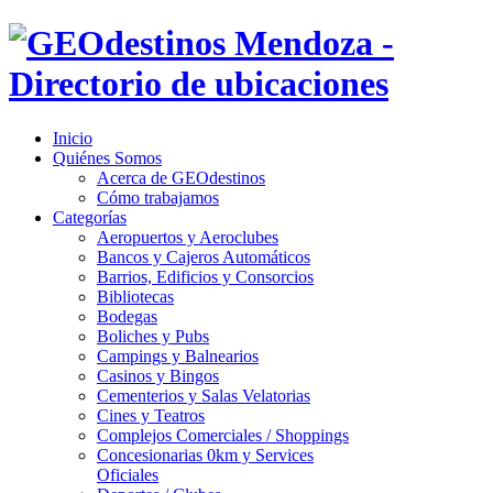
Inicio
Quiénes Somos
Acerca de GEOdestinos
Cómo trabajamos
Categorías
Aeropuertos y Aeroclubes
Bancos y Cajeros Automáticos
Barrios, Edificios y Consorcios
Bibliotecas
Bodegas
Boliches y Pubs
Campings y Balnearios
Casinos y Bingos
Cementerios y Salas Velatorias
Cines y Teatros
Complejos Comerciales / Shoppings
Concesionarias 0km y Services
Oficiales