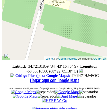
Leaflet
| ©
OpenStreetMap
contributors,
CC-BY-SA
Latitud:
-34.72131859 (34° 43' 16,75" S)
|
Longitud:
-68.36810566 (68° 22' 05,18" O)
Código Plus (para Google Maps):
47QH
7JHJ+FQC
Llegar aquí con Google Maps
Abrir desde Android, escanear código QR o ver en Google Maps, Bing Maps o HERE WeGo