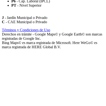
P6
- Cap. Laboral (IPCL)
PT
- Nivel Superior
J
- Jardín Municipal o Privado
C
- CAE Municipal o Privado
Paseo Héroes Mendocinos de Malvinas
Términos y Condiciones de Uso
Derechos en trámite - Google Maps© y Google Earth© son marcas
registradas de Google Inc.
Bing Maps© es marca registrada de Microsoft. Here WeGo© es
marca registrada de HERE Global B.V.
La Iglesia de Jesucristo de los Santos de los Últimos Días (Iglesia
Mormona) - Templo de Mendoza
Playa San Agustín (Playa de Secuestro de Vehículos San Agustín)