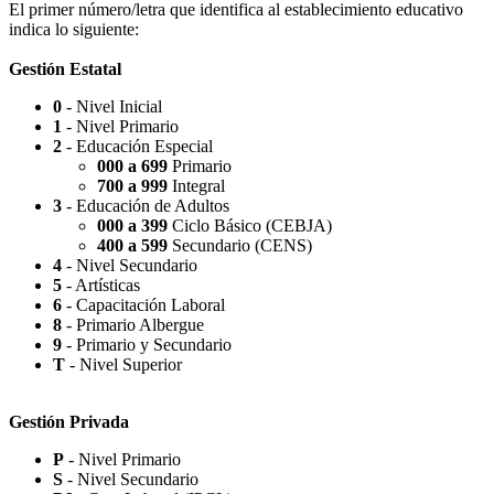
El primer número/letra que identifica al establecimiento educativo
indica lo siguiente:
Gestión Estatal
0
- Nivel Inicial
Capilla Beato Carlo Acutis (en construcción)
1
- Nivel Primario
2
- Educación Especial
000 a 699
Primario
700 a 999
Integral
3
- Educación de Adultos
000 a 399
Ciclo Básico (CEBJA)
Patio del Centro
400 a 599
Secundario (CENS)
4
- Nivel Secundario
5
- Artísticas
6
- Capacitación Laboral
8
- Primario Albergue
9
- Primario y Secundario
Rotonda Paso
T
- Nivel Superior
Gestión Privada
P
- Nivel Primario
S
- Nivel Secundario
Paseo Virgen de la Carrodilla - Patrona de los Viñedos