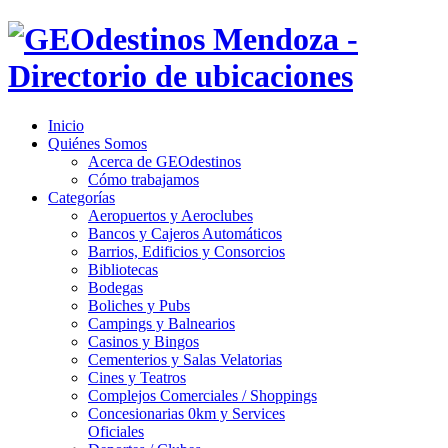
Inicio
Quiénes Somos
Acerca de GEOdestinos
Cómo trabajamos
Categorías
Aeropuertos y Aeroclubes
Bancos y Cajeros Automáticos
Barrios, Edificios y Consorcios
Bibliotecas
Bodegas
Boliches y Pubs
Campings y Balnearios
Casinos y Bingos
Cementerios y Salas Velatorias
Cines y Teatros
Complejos Comerciales / Shoppings
Concesionarias 0km y Services
Oficiales