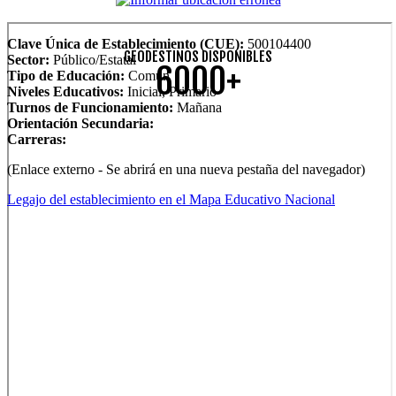
Clave Única de Establecimiento (CUE):
500104400
GEODESTINOS DISPONIBLES
Sector:
Público/Estatal
6000+
Tipo de Educación:
Común
Niveles Educativos:
Inicial, Primario
Turnos de Funcionamiento:
Mañana
Orientación Secundaria:
Carreras:
(Enlace externo - Se abrirá en una nueva pestaña del navegador)
Legajo del establecimiento en el Mapa Educativo Nacional