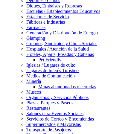
Deportes / Clubes
Diques, Embalses y Represas
Escuelas / Establecimientos Educativos
Estaciones de Servicio
Fábricas e Industrias
Farmacias
Generación y Distribución de Energía
Glamping
Gremios, Sindicatos y Obras Sociales
Hospitales / Atención de la Salud
Hoteles, Aparts, Posadas y Cabañas
Pet Friendly
Iglesias / Lugares de culto
Lugares de Interés Turístico
Medios de Comunicación
Minería
Minas abandonadas o cerradas
Museos
Organismos y Servicios Públicos
Plazas, Parques y Paseos
Restaurantes
Salones para Eventos Sociales
Servicios de Correo y Encomiendas
Supermercados y Mayoristas
Transporte de Pasajeros