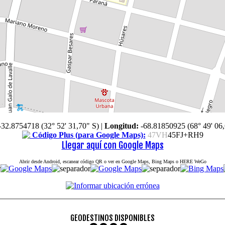
-32.8754718 (32° 52' 31,70" S)
|
Longitud:
-68.81850925 (68° 49' 06
Código Plus (para Google Maps):
47VH
45FJ+RH9
Llegar aquí con Google Maps
Abrir desde Android, escanear código QR o ver en Google Maps, Bing Maps o HERE WeGo
GEODESTINOS DISPONIBLES