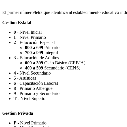
Escuela Nº 4-267 (Escuela Nº 4267)
El primer número/letra que identifica al establecimiento educativo indi
Gestión Estatal
0
- Nivel Inicial
1
- Nivel Primario
Capilla Beato Carlo Acutis (en construcción)
2
- Educación Especial
000 a 699
Primario
700 a 999
Integral
3
- Educación de Adultos
000 a 399
Ciclo Básico (CEBJA)
400 a 599
Secundario (CENS)
Patio del Centro
4
- Nivel Secundario
5
- Artísticas
6
- Capacitación Laboral
8
- Primario Albergue
9
- Primario y Secundario
T
- Nivel Superior
Rotonda Paso
Gestión Privada
P
- Nivel Primario