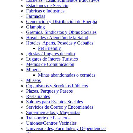
Escuelas / Establecimientos Educativos
Estaciones de Servicio
Fábricas e Industrias
Farmacias
Generación y Distribución de Energía
Glamping
Gremios, Sindicatos y Obras Sociales
Hospitales / Atención de la Salud
Hoteles, Aparts, Posadas y Cabañas
Pet Friendly
Iglesias / Lugares de culto
Lugares de Interés Turístico
Medios de Comunicación
Minería
Minas abandonadas o cerradas
Museos
Organismos y Servicios Públicos
Plazas, Parques y Paseos
Restaurantes
Salones para Eventos Sociales
Servicios de Correo y Encomiendas
Supermercados y Mayoristas
Transporte de Pasajeros
Uniones/Centros Vecinales
Universidades, Facultades y Dependencias