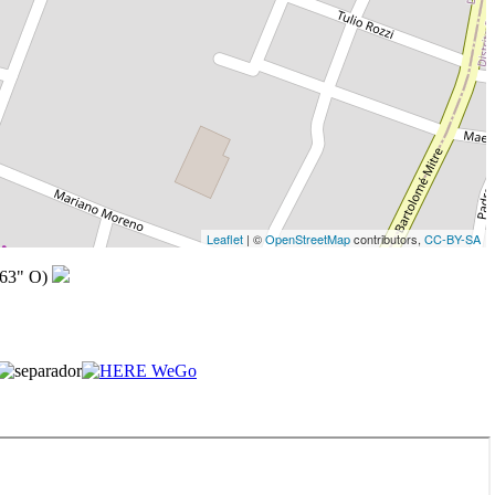
Leaflet
| ©
OpenStreetMap
contributors,
CC-BY-SA
,63" O)