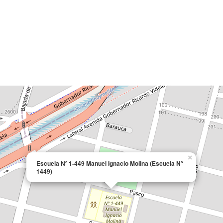
×
Escuela Nº 1-449 Manuel Ignacio Molina (Escuela Nº
1449)