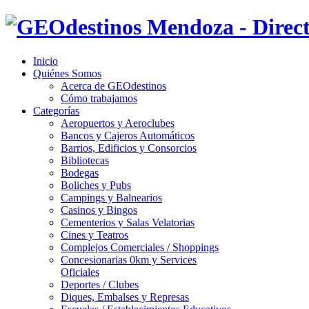
Inicio
Quiénes Somos
Acerca de GEOdestinos
Cómo trabajamos
Categorías
Aeropuertos y Aeroclubes
Bancos y Cajeros Automáticos
Barrios, Edificios y Consorcios
Bibliotecas
Bodegas
Boliches y Pubs
Campings y Balnearios
Casinos y Bingos
Cementerios y Salas Velatorias
Cines y Teatros
Complejos Comerciales / Shoppings
Concesionarias 0km y Services
Oficiales
Deportes / Clubes
Diques, Embalses y Represas