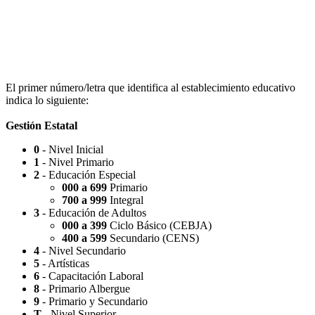
Escuela Nº 4-267 (Escuela Nº 4267)
El primer número/letra que identifica al establecimiento educativo
indica lo siguiente:
Gestión Estatal
0
- Nivel Inicial
Capilla Beato Carlo Acutis (en construcción)
1
- Nivel Primario
2
- Educación Especial
000 a 699
Primario
700 a 999
Integral
3
- Educación de Adultos
000 a 399
Ciclo Básico (CEBJA)
Patio del Centro
400 a 599
Secundario (CENS)
4
- Nivel Secundario
5
- Artísticas
6
- Capacitación Laboral
8
- Primario Albergue
9
- Primario y Secundario
Rotonda Paso
T
- Nivel Superior