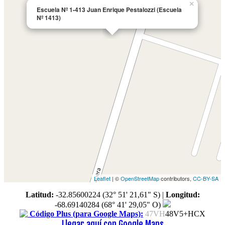
×
Escuela Nº 1-413 Juan Enrique Pestalozzi (Escuela
Nº 1413)
Leaflet
| ©
OpenStreetMap
contributors,
CC-BY-SA
Latitud:
-32.85600224 (32° 51' 21,61" S)
|
Longitud:
-68.69140284 (68° 41' 29,05" O)
Código Plus (para Google Maps):
47VH
48V5+HCX
Llegar aquí con Google Maps