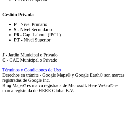
Gestión Privada
P
- Nivel Primario
S
- Nivel Secundario
Paseo Virgen de la Carrodilla - Patrona de los Viñedos
P6
- Cap. Laboral (IPCL)
PT
- Nivel Superior
J
- Jardín Municipal o Privado
C
- CAE Municipal o Privado
Paseo Héroes Mendocinos de Malvinas
Términos y Condiciones de Uso
Derechos en trámite - Google Maps© y Google Earth© son marcas
registradas de Google Inc.
Bing Maps© es marca registrada de Microsoft. Here WeGo© es
marca registrada de HERE Global B.V.
La Iglesia de Jesucristo de los Santos de los Últimos Días (Iglesia
Mormona) - Templo de Mendoza