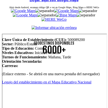
Abrir desde Android, escanear código QR o ver en Google Maps, Bing Maps o HERE WeGo
Clave Única de Establecimiento (CUE):
500089200
GEODESTINOS DISPONIBLES
Sector:
Público/Estatal
6000+
Tipo de Educación:
Común
Niveles Educativos:
Inicial, Primario
Turnos de Funcionamiento:
Mañana, Tarde
Orientación Secundaria:
Carreras:
(Enlace externo - Se abrirá en una nueva pestaña del navegador)
Legajo del establecimiento en el Mapa Educativo Nacional