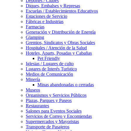
Deportes / Clubes
Diques, Embalses y Represas
Escuelas / Establecimientos Educativos
Estaciones de Servicio
Fábricas e Industrias
Farmacias
Generación y Distribución de Energía
Glamping
Gremios, Sindicatos y Obras Sociales
Hospitales / Atención de la Salud
Hoteles, Aparts, Posadas y Cabañas
Pet Friendly
Iglesias / Lugares de culto
Lugares de Interés Turístico
Medios de Comunicación
Minería
Minas abandonadas o cerradas
Museos
Organismos y Servicios Públicos
Plazas, Parques y Paseos
Restaurantes
Salones para Eventos Sociales
Servicios de Correo y Encomiendas
Supermercados y Mayoristas
Transporte de Pasajeros