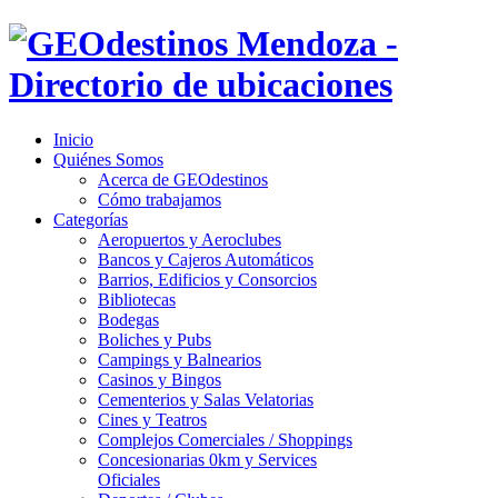
Inicio
Quiénes Somos
Acerca de GEOdestinos
Cómo trabajamos
Categorías
Aeropuertos y Aeroclubes
Bancos y Cajeros Automáticos
Barrios, Edificios y Consorcios
Bibliotecas
Bodegas
Boliches y Pubs
Campings y Balnearios
Casinos y Bingos
Cementerios y Salas Velatorias
Cines y Teatros
Complejos Comerciales / Shoppings
Concesionarias 0km y Services
Oficiales