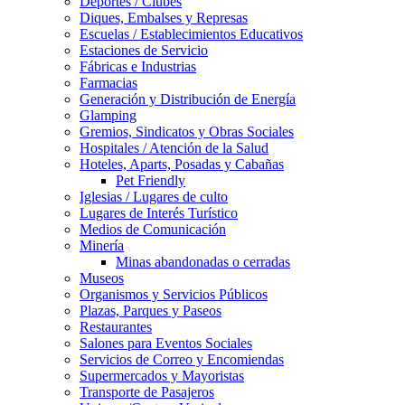
Deportes / Clubes
Diques, Embalses y Represas
Escuelas / Establecimientos Educativos
Estaciones de Servicio
Fábricas e Industrias
Farmacias
Generación y Distribución de Energía
Glamping
Gremios, Sindicatos y Obras Sociales
Hospitales / Atención de la Salud
Hoteles, Aparts, Posadas y Cabañas
Pet Friendly
Iglesias / Lugares de culto
Lugares de Interés Turístico
Medios de Comunicación
Minería
Minas abandonadas o cerradas
Museos
Organismos y Servicios Públicos
Plazas, Parques y Paseos
Restaurantes
Salones para Eventos Sociales
Servicios de Correo y Encomiendas
Supermercados y Mayoristas
Transporte de Pasajeros