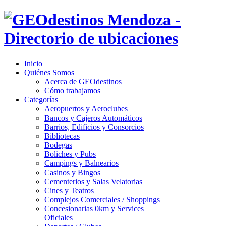
Inicio
Quiénes Somos
Acerca de GEOdestinos
Cómo trabajamos
Categorías
Aeropuertos y Aeroclubes
Bancos y Cajeros Automáticos
Barrios, Edificios y Consorcios
Bibliotecas
Bodegas
Boliches y Pubs
Campings y Balnearios
Casinos y Bingos
Cementerios y Salas Velatorias
Cines y Teatros
Complejos Comerciales / Shoppings
Concesionarias 0km y Services
Oficiales