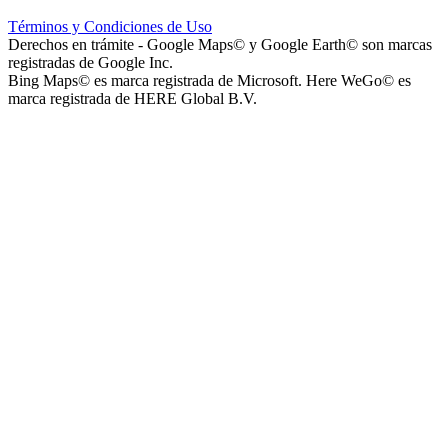
Escuela Nº 4-267 (Escuela Nº 4267)
Términos y Condiciones de Uso
Derechos en trámite - Google Maps© y Google Earth© son marcas
registradas de Google Inc.
Bing Maps© es marca registrada de Microsoft. Here WeGo© es
marca registrada de HERE Global B.V.
Capilla Beato Carlo Acutis (en construcción)
Patio del Centro
Rotonda Paso