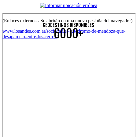
(Enlaces externos - Se abrirán en una nueva pestaña del navegador)
GEODESTINOS DISPONIBLES
6000+
www.losandes.com.ar/sociedad/el-autodromo-de-mendoza-que-
desaparecio-entre-los-cerros/