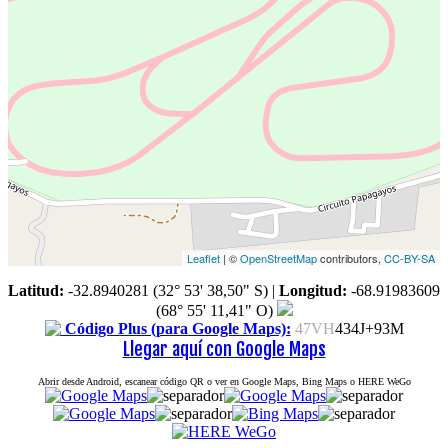
Leaflet
| ©
OpenStreetMap
contributors,
CC-BY-SA
Latitud:
-32.8940281 (32° 53' 38,50" S)
|
Longitud:
-68.91983609
(68° 55' 11,41" O)
Código Plus (para Google Maps):
47VH
434J+93M
Llegar aquí con Google Maps
Abrir desde Android, escanear código QR o ver en Google Maps, Bing Maps o HERE WeGo