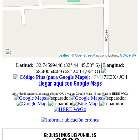
Leaflet
| ©
OpenStreetMap
contributors,
CC-BY-SA
Latitud:
-32.74599448 (32° 44' 45,58" S)
|
Longitud:
-68.40054469 (68° 24' 01,96" O)
Código Plus (para Google Maps):
47VH
7H3X+JQ4
Llegar aquí con Google Maps
Abrir desde Android, escanear código QR o ver en Google Maps, Bing Maps o HERE WeGo
GEODESTINOS DISPONIBLES