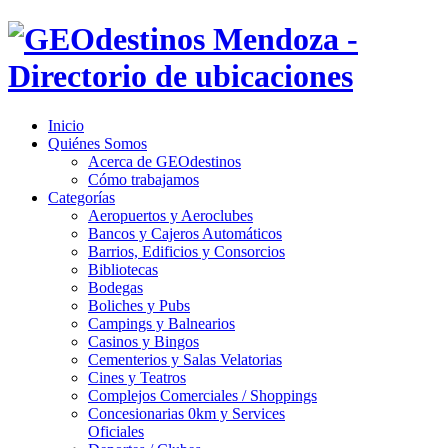
Inicio
Quiénes Somos
Acerca de GEOdestinos
Cómo trabajamos
Categorías
Aeropuertos y Aeroclubes
Bancos y Cajeros Automáticos
Barrios, Edificios y Consorcios
Bibliotecas
Bodegas
Boliches y Pubs
Campings y Balnearios
Casinos y Bingos
Cementerios y Salas Velatorias
Cines y Teatros
Complejos Comerciales / Shoppings
Concesionarias 0km y Services
Oficiales