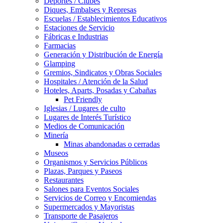
Deportes / Clubes
Diques, Embalses y Represas
Escuelas / Establecimientos Educativos
Estaciones de Servicio
Fábricas e Industrias
Farmacias
Generación y Distribución de Energía
Glamping
Gremios, Sindicatos y Obras Sociales
Hospitales / Atención de la Salud
Hoteles, Aparts, Posadas y Cabañas
Pet Friendly
Iglesias / Lugares de culto
Lugares de Interés Turístico
Medios de Comunicación
Minería
Minas abandonadas o cerradas
Museos
Organismos y Servicios Públicos
Plazas, Parques y Paseos
Restaurantes
Salones para Eventos Sociales
Servicios de Correo y Encomiendas
Supermercados y Mayoristas
Transporte de Pasajeros