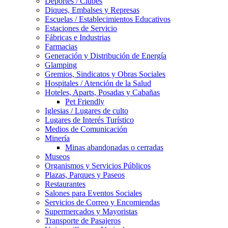
Deportes / Clubes
Diques, Embalses y Represas
Escuelas / Establecimientos Educativos
Estaciones de Servicio
Fábricas e Industrias
Farmacias
Generación y Distribución de Energía
Glamping
Gremios, Sindicatos y Obras Sociales
Hospitales / Atención de la Salud
Hoteles, Aparts, Posadas y Cabañas
Pet Friendly
Iglesias / Lugares de culto
Lugares de Interés Turístico
Medios de Comunicación
Minería
Minas abandonadas o cerradas
Museos
Organismos y Servicios Públicos
Plazas, Parques y Paseos
Restaurantes
Salones para Eventos Sociales
Servicios de Correo y Encomiendas
Supermercados y Mayoristas
Transporte de Pasajeros