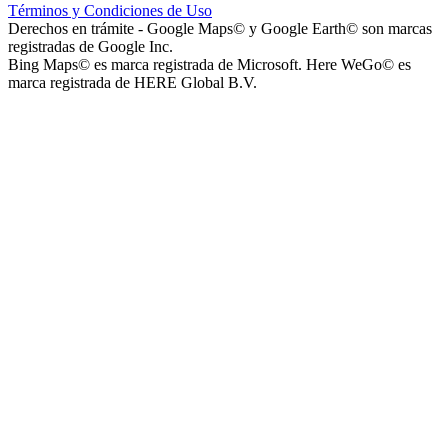
Términos y Condiciones de Uso
Derechos en trámite - Google Maps© y Google Earth© son marcas
registradas de Google Inc.
Bing Maps© es marca registrada de Microsoft. Here WeGo© es
marca registrada de HERE Global B.V.
Capilla Beato Carlo Acutis (en construcción)
Patio del Centro
Rotonda Paso
Paseo Virgen de la Carrodilla - Patrona de los Viñedos