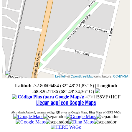
Leaflet
| ©
OpenStreetMap
contributors,
CC-BY-SA
Latitud:
-32.80606484 (32° 48' 21,83" S)
|
Longitud:
-68.82621186 (68° 49' 34,36" O)
Código Plus (para Google Maps):
47VH
55VF+HGF
Llegar aquí con Google Maps
Abrir desde Android, escanear código QR o ver en Google Maps, Bing Maps o HERE WeGo