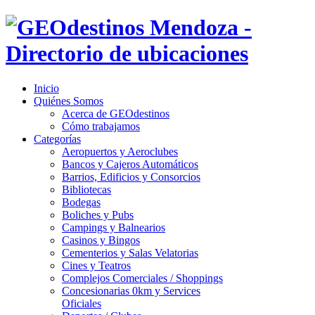
Inicio
Quiénes Somos
Acerca de GEOdestinos
Cómo trabajamos
Categorías
Aeropuertos y Aeroclubes
Bancos y Cajeros Automáticos
Barrios, Edificios y Consorcios
Bibliotecas
Bodegas
Boliches y Pubs
Campings y Balnearios
Casinos y Bingos
Cementerios y Salas Velatorias
Cines y Teatros
Complejos Comerciales / Shoppings
Concesionarias 0km y Services
Oficiales