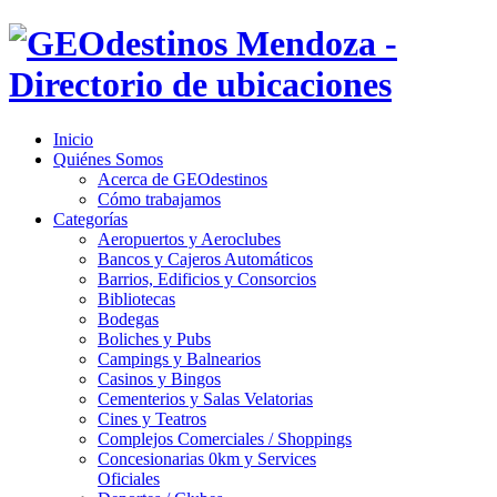
Inicio
Quiénes Somos
Acerca de GEOdestinos
Cómo trabajamos
Categorías
Aeropuertos y Aeroclubes
Bancos y Cajeros Automáticos
Barrios, Edificios y Consorcios
Bibliotecas
Bodegas
Boliches y Pubs
Campings y Balnearios
Casinos y Bingos
Cementerios y Salas Velatorias
Cines y Teatros
Complejos Comerciales / Shoppings
Concesionarias 0km y Services
Oficiales