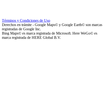
Escuela Nº 4-267 (Escuela Nº 4267)
Términos y Condiciones de Uso
Derechos en trámite - Google Maps© y Google Earth© son marcas
registradas de Google Inc.
Bing Maps© es marca registrada de Microsoft. Here WeGo© es
marca registrada de HERE Global B.V.
Capilla Beato Carlo Acutis (en construcción)
Patio del Centro
Rotonda Paso