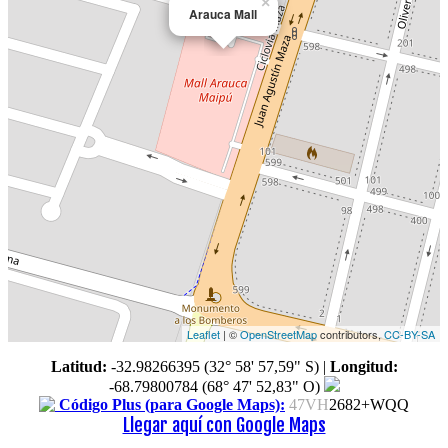
×
Arauca Mall
Leaflet
| ©
OpenStreetMap
contributors,
CC-BY-SA
Latitud:
-32.98266395 (32° 58' 57,59" S)
|
Longitud:
-68.79800784 (68° 47' 52,83" O)
Código Plus (para Google Maps):
47VH
2682+WQQ
Llegar aquí con Google Maps