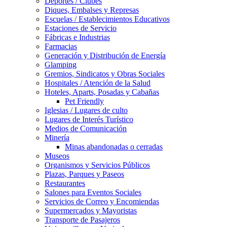
Deportes / Clubes
Diques, Embalses y Represas
Escuelas / Establecimientos Educativos
Estaciones de Servicio
Fábricas e Industrias
Farmacias
Generación y Distribución de Energía
Glamping
Gremios, Sindicatos y Obras Sociales
Hospitales / Atención de la Salud
Hoteles, Aparts, Posadas y Cabañas
Pet Friendly
Iglesias / Lugares de culto
Lugares de Interés Turístico
Medios de Comunicación
Minería
Minas abandonadas o cerradas
Museos
Organismos y Servicios Públicos
Plazas, Parques y Paseos
Restaurantes
Salones para Eventos Sociales
Servicios de Correo y Encomiendas
Supermercados y Mayoristas
Transporte de Pasajeros