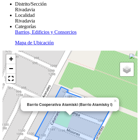
Distrito/Sección
Rivadavia
Localidad
Rivadavia
Categorías
Barrios, Edificios y Consorcios
Mapa de Ubicación
+
−
×
Barrio Cooperativa Atamiski (Barrio Atamisky I)