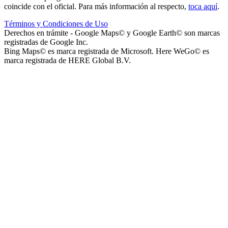
coincide con el oficial. Para más información al respecto,
toca aquí
.
Términos y Condiciones de Uso
Capilla Beato Carlo Acutis (en construcción)
Derechos en trámite - Google Maps© y Google Earth© son marcas
registradas de Google Inc.
Bing Maps© es marca registrada de Microsoft. Here WeGo© es
marca registrada de HERE Global B.V.
Patio del Centro
Rotonda Paso
Paseo Virgen de la Carrodilla - Patrona de los Viñedos