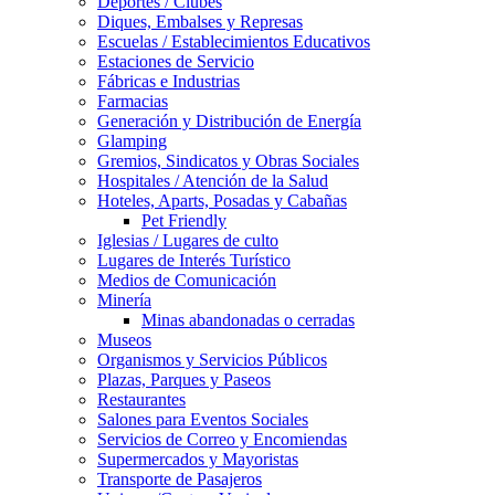
Deportes / Clubes
Diques, Embalses y Represas
Escuelas / Establecimientos Educativos
Estaciones de Servicio
Fábricas e Industrias
Farmacias
Generación y Distribución de Energía
Glamping
Gremios, Sindicatos y Obras Sociales
Hospitales / Atención de la Salud
Hoteles, Aparts, Posadas y Cabañas
Pet Friendly
Iglesias / Lugares de culto
Lugares de Interés Turístico
Medios de Comunicación
Minería
Minas abandonadas o cerradas
Museos
Organismos y Servicios Públicos
Plazas, Parques y Paseos
Restaurantes
Salones para Eventos Sociales
Servicios de Correo y Encomiendas
Supermercados y Mayoristas
Transporte de Pasajeros