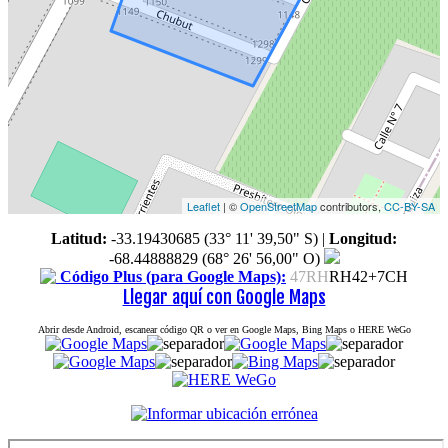
Leaflet
| ©
OpenStreetMap
contributors,
CC-BY-SA
Latitud:
-33.19430685 (33° 11' 39,50" S)
|
Longitud:
-68.44888829 (68° 26' 56,00" O)
Código Plus (para Google Maps):
47RH
RH42+7CH
Llegar aquí con Google Maps
Abrir desde Android, escanear código QR o ver en Google Maps, Bing Maps o HERE WeGo