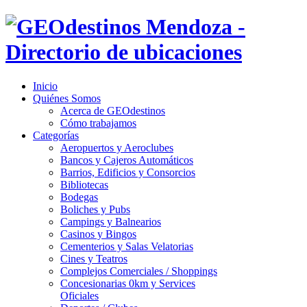
Inicio
Quiénes Somos
Acerca de GEOdestinos
Cómo trabajamos
Categorías
Aeropuertos y Aeroclubes
Bancos y Cajeros Automáticos
Barrios, Edificios y Consorcios
Bibliotecas
Bodegas
Boliches y Pubs
Campings y Balnearios
Casinos y Bingos
Cementerios y Salas Velatorias
Cines y Teatros
Complejos Comerciales / Shoppings
Concesionarias 0km y Services
Oficiales