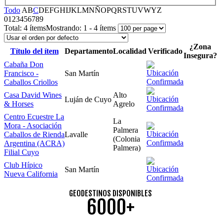
Todo
A
B
C
D
E
F
G
H
I
J
K
L
M
N
Ñ
O
P
Q
R
S
T
U
V
W
Y
Z
0
1
2
3
4
5
6
7
8
9
Total:
4 ítems
Mostrando:
1 - 4 ítems
¿Zona
Título del ítem
Departamento
Localidad
Verificado
Insegura?
Cabaña Don
Francisco -
San Martín
Caballos Criollos
Casa David Wines
Alto
Luján de Cuyo
& Horses
Agrelo
Centro Ecuestre La
La
Mora - Asociación
Palmera
Caballos de Rienda
Lavalle
(Colonia
Argentina (ACRA)
Palmera)
Filial Cuyo
Club Hípico
San Martín
Nueva California
GEODESTINOS DISPONIBLES
6000+