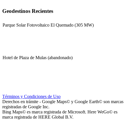
Geodestinos Recientes
Parque Solar Fotovoltaico El Quemado (305 MW)
Hotel de Plaza de Mulas (abandonado)
Escuela Nº 4-267 (Escuela Nº 4267)
Términos y Condiciones de Uso
Derechos en trámite - Google Maps© y Google Earth© son marcas
registradas de Google Inc.
Bing Maps© es marca registrada de Microsoft. Here WeGo© es
marca registrada de HERE Global B.V.
Capilla Beato Carlo Acutis (en construcción)