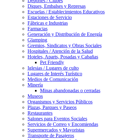
Deportes / Clubes
Diques, Embalses y Represas
Escuelas / Establecimientos Educativos
Estaciones de Servicio
Fábricas e Industrias
Farmacias
Generación y Distribución de Energía
Glamping
Gremios, Sindicatos y Obras Sociales
Hospitales / Atención de la Salud
Hoteles, Aparts, Posadas y Cabañas
Pet Friendly
Iglesias / Lugares de culto
Lugares de Interés Turístico
Medios de Comunicación
Minería
Minas abandonadas o cerradas
Museos
Organismos y Servicios Públicos
Plazas, Parques y Paseos
Restaurantes
Salones para Eventos Sociales
Servicios de Correo y Encomiendas
Supermercados y Mayoristas
Transporte de Pasajeros