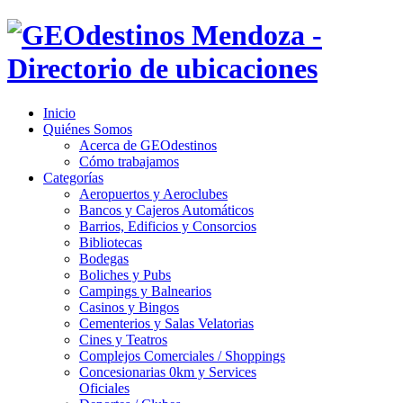
Inicio
Quiénes Somos
Acerca de GEOdestinos
Cómo trabajamos
Categorías
Aeropuertos y Aeroclubes
Bancos y Cajeros Automáticos
Barrios, Edificios y Consorcios
Bibliotecas
Bodegas
Boliches y Pubs
Campings y Balnearios
Casinos y Bingos
Cementerios y Salas Velatorias
Cines y Teatros
Complejos Comerciales / Shoppings
Concesionarias 0km y Services
Oficiales