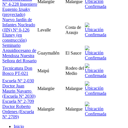
Malargüe
Malargue
Nº 4-228 Ingeniero
Eugenio Izsaky
(proyectado)
Nuevo Jardín de
Infantes Nucleado
Costa de
(JIN) Nº 0-126
Lavalle
Araujo
Eluney (en
construcción)
Seminario
Arquidiocesano de
Guaymallén
El Sauce
Mendoza Nuestra
Señora del Rosario
Tecnicatura Don
Rodeo del
Maipú
Bosco PT-021
Medio
​Escuela Nº 2-030
Doctor Juan
Malargüe
Malargue
Maurin Navarro ​
(Escuela Nº 2030)
​Escuela Nº 2-709
Doctor Roberto
Malargüe
Malargue
Ordenes (​Escuela
Nº 2709)
Inicio