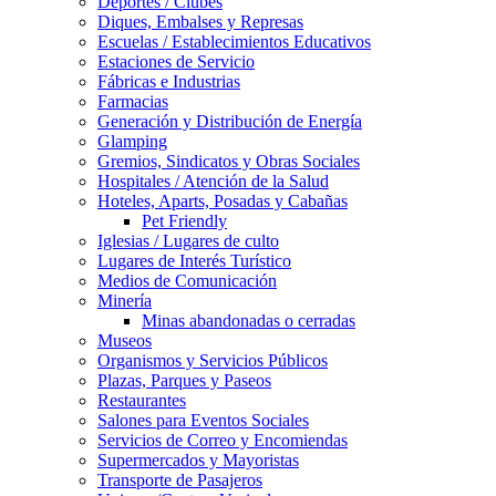
Deportes / Clubes
Diques, Embalses y Represas
Escuelas / Establecimientos Educativos
Estaciones de Servicio
Fábricas e Industrias
Farmacias
Generación y Distribución de Energía
Glamping
Gremios, Sindicatos y Obras Sociales
Hospitales / Atención de la Salud
Hoteles, Aparts, Posadas y Cabañas
Pet Friendly
Iglesias / Lugares de culto
Lugares de Interés Turístico
Medios de Comunicación
Minería
Minas abandonadas o cerradas
Museos
Organismos y Servicios Públicos
Plazas, Parques y Paseos
Restaurantes
Salones para Eventos Sociales
Servicios de Correo y Encomiendas
Supermercados y Mayoristas
Transporte de Pasajeros