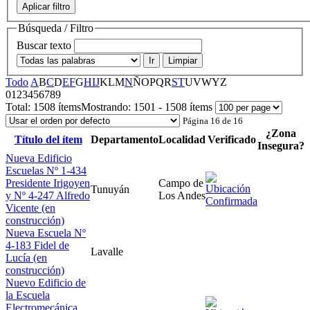
Aplicar filtro
Búsqueda / Filtro
Buscar texto
Ir
Limpiar
Todo
A
B
C
D
E
F
G
H
I
J
K
L
M
N
Ñ
O
P
Q
R
S
T
U
V
W
Y
Z
0
1
2
3
4
5
6
7
8
9
Total:
1508 ítems
Mostrando:
1501 - 1508 ítems
Página 16 de 16
¿Zona
Título del ítem
Departamento
Localidad
Verificado
Insegura?
Nueva Edificio
Escuelas Nº 1-434
Presidente Irigoyen
Campo de
Tunuyán
y Nº 4-247 Alfredo
Los Andes
Vicente (en
construcción)
Nueva Escuela Nº
4-183 Fidel de
Lavalle
Lucía (en
construcción)
Nuevo Edificio de
la Escuela
Electromecánica