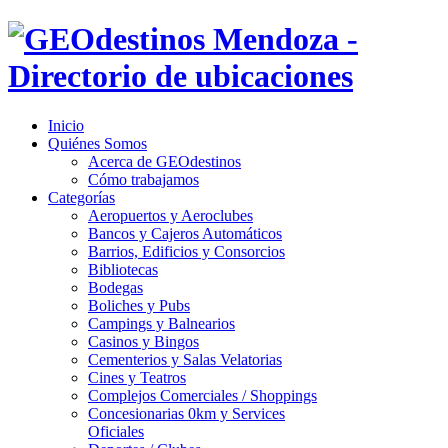
Inicio
Quiénes Somos
Acerca de GEOdestinos
Cómo trabajamos
Categorías
Aeropuertos y Aeroclubes
Bancos y Cajeros Automáticos
Barrios, Edificios y Consorcios
Bibliotecas
Bodegas
Boliches y Pubs
Campings y Balnearios
Casinos y Bingos
Cementerios y Salas Velatorias
Cines y Teatros
Complejos Comerciales / Shoppings
Concesionarias 0km y Services
Oficiales