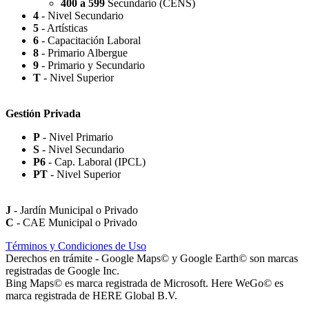
400 a 599
Secundario (CENS)
4
- Nivel Secundario
5
- Artísticas
6
- Capacitación Laboral
8
- Primario Albergue
9
- Primario y Secundario
Rotonda Paso
T
- Nivel Superior
Gestión Privada
P
- Nivel Primario
S
- Nivel Secundario
Paseo Virgen de la Carrodilla - Patrona de los Viñedos
P6
- Cap. Laboral (IPCL)
PT
- Nivel Superior
J
- Jardín Municipal o Privado
C
- CAE Municipal o Privado
Paseo Héroes Mendocinos de Malvinas
Términos y Condiciones de Uso
Derechos en trámite - Google Maps© y Google Earth© son marcas
registradas de Google Inc.
Bing Maps© es marca registrada de Microsoft. Here WeGo© es
marca registrada de HERE Global B.V.