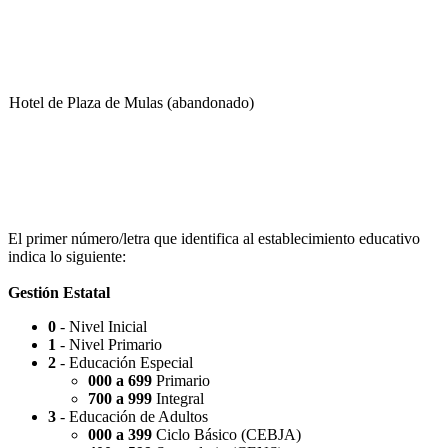
Hotel de Plaza de Mulas (abandonado)
Escuela Nº 4-267 (Escuela Nº 4267)
El primer número/letra que identifica al establecimiento educativo
indica lo siguiente:
Gestión Estatal
0
- Nivel Inicial
Capilla Beato Carlo Acutis (en construcción)
1
- Nivel Primario
2
- Educación Especial
000 a 699
Primario
700 a 999
Integral
3
- Educación de Adultos
000 a 399
Ciclo Básico (CEBJA)
Patio del Centro