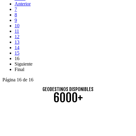
Anterior
7
8
9
10
11
12
13
14
15
16
Siguiente
Final
Página 16 de 16
GEODESTINOS DISPONIBLES
6000+